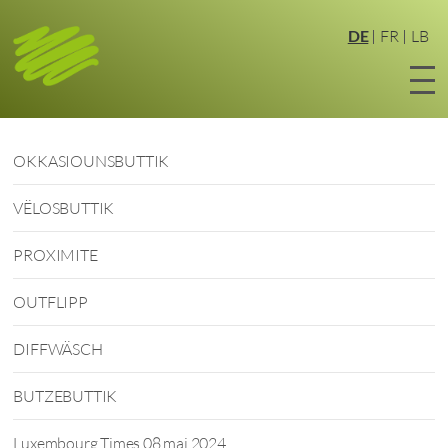
Zum
Hauptinhalt
DE
FR
LB
springen
OKKASIOUNSBUTTIK
VËLOSBUTTIK
PROXIMITE
OUTFLIPP
DIFFWÄSCH
BUTZEBUTTIK
Luxembourg Times 08 mai 2024