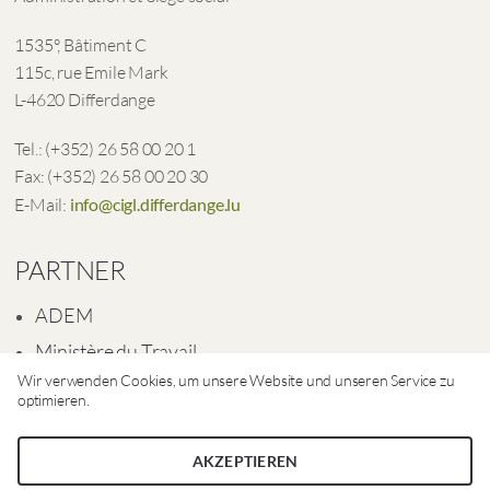
1535°, Bâtiment C
115c, rue Emile Mark
L-4620 Differdange
Tel.: (+352) 26 58 00 20 1
Fax: (+352) 26 58 00 20 30
E-Mail:
info@cigl.differdange.lu
PARTNER
ADEM
Ministère du Travail
Wir verwenden Cookies, um unsere Website und unseren Service zu
Ville de Differdange
optimieren.
AKZEPTIEREN