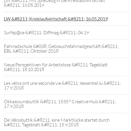
LW &#8211; Mit Spielzeug in die Kreislaufwirtschaft
&#8211; 16.05.2019
LW &#8211; Kreislaufwirtschaft &#8211; 16.05.2019
Surfsp@ce &#8211; Diffmag &#8211; 04.19
Fahrradschule &#038; Gebrauchsfahrradgeschäft &#8211;
ËBL &#8211; Oktober 2018
Neue Perspektiven für Arbeitslose &#8211; Tageblatt
&#8211; 18.10.2018
Les vélos ont une seconde vie &#8211; lessentiel.lu &#8211;
17.9.2018
Okkasiounsbuttik &#8211; 1535 ° Creative Hub &#8211;
17.9.2018
De Vëlosbuttik &#8211; eine Marktlücke startet durch
&#8211; Tageblatt &#8211; 15.9.2018