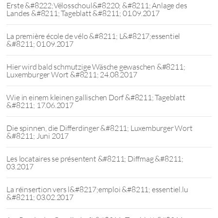
Erste &#8222;Vëlosschoul&#8220; &#8211; Anlage des
Landes &#8211; Tageblatt &#8211; 01.09.2017
La première école de vélo &#8211; L&#8217;essentiel
&#8211; 01.09.2017
Hier wird bald schmutzige Wäsche gewaschen &#8211;
Luxemburger Wort &#8211; 24.08.2017
Wie in einem kleinen gallischen Dorf &#8211; Tageblatt
&#8211; 17.06.2017
Die spinnen, die Differdinger &#8211; Luxemburger Wort
&#8211; Juni 2017
Les locataires se présentent &#8211; Diffmag &#8211;
03.2017
La réinsertion vers l&#8217;emploi &#8211; essentiel.lu
&#8211; 03.02.2017