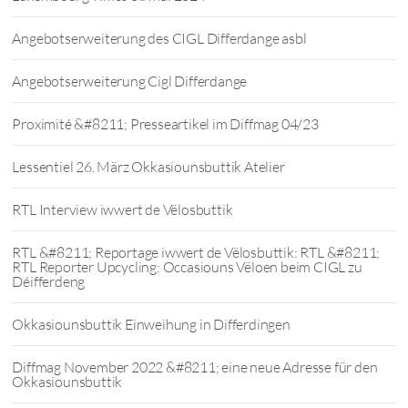
Angebotserweiterung des CIGL Differdange asbl
Angebotserweiterung Cigl Differdange
Proximité &#8211; Presseartikel im Diffmag 04/23
Lessentiel 26. März Okkasiounsbuttik Atelier
RTL Interview iwwert de Vëlosbuttik
RTL &#8211; Reportage iwwert de Vëlosbuttik: RTL &#8211;
RTL Reporter Upcycling: Occasiouns Vëloen beim CIGL zu
Déifferdeng
Okkasiounsbuttik Einweihung in Differdingen
Diffmag November 2022 &#8211; eine neue Adresse für den
Okkasiounsbuttik