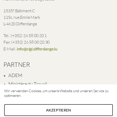
1535°, Bâtiment C
115c, rue Emile Mark
L-4620 Differdange
Tel.: (+352) 26 58 00 20 1
Fax: (+352) 26 58 00 20 30
E-Mail:
info@cigl.differdange.lu
PARTNER
ADEM
Ministère du Travail
Wir verwenden Cookies, um unsere Website und unseren Service zu
Ville de Differdange
optimieren.
AKZEPTIEREN