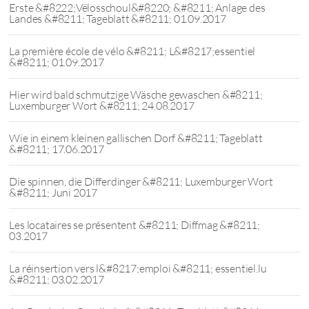
Erste &#8222;Vëlosschoul&#8220; &#8211; Anlage des
Landes &#8211; Tageblatt &#8211; 01.09.2017
La première école de vélo &#8211; L&#8217;essentiel
&#8211; 01.09.2017
Hier wird bald schmutzige Wäsche gewaschen &#8211;
Luxemburger Wort &#8211; 24.08.2017
Wie in einem kleinen gallischen Dorf &#8211; Tageblatt
&#8211; 17.06.2017
Die spinnen, die Differdinger &#8211; Luxemburger Wort
&#8211; Juni 2017
Les locataires se présentent &#8211; Diffmag &#8211;
03.2017
La réinsertion vers l&#8217;emploi &#8211; essentiel.lu
&#8211; 03.02.2017