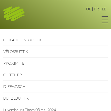
Zum
Hauptinhalt
DE
FR
LB
springen
OKKASIOUNSBUTTIK
VËLOSBUTTIK
PROXIMITE
OUTFLIPP
DIFFWÄSCH
BUTZEBUTTIK
Luxembourg Times 08 mai 2024