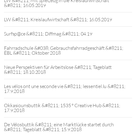
LW &#8211; Mit Spielzeug in die Kreislaufwirtschaft
&#8211; 16.05.2019
LW &#8211; Kreislaufwirtschaft &#8211; 16.05.2019
Surfsp@ce &#8211; Diffmag &#8211; 04.19
Fahrradschule &#038; Gebrauchsfahrradgeschäft &#8211;
ËBL &#8211; Oktober 2018
Neue Perspektiven für Arbeitslose &#8211; Tageblatt
&#8211; 18.10.2018
Les vélos ont une seconde vie &#8211; lessentiel.lu &#8211;
17.9.2018
Okkasiounsbuttik &#8211; 1535 ° Creative Hub &#8211;
17.9.2018
De Vëlosbuttik &#8211; eine Marktlücke startet durch
&#8211; Tageblatt &#8211; 15.9.2018