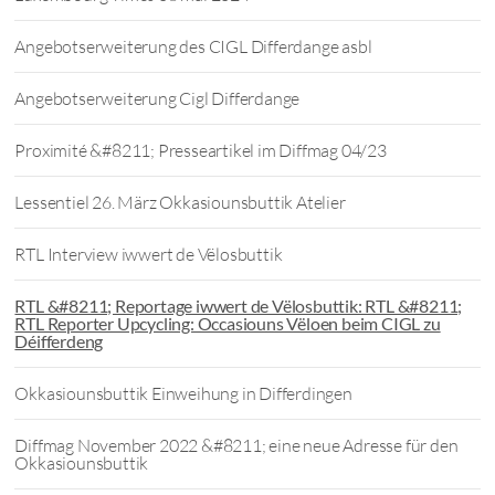
Angebotserweiterung des CIGL Differdange asbl
Angebotserweiterung Cigl Differdange
Proximité &#8211; Presseartikel im Diffmag 04/23
Lessentiel 26. März Okkasiounsbuttik Atelier
RTL Interview iwwert de Vëlosbuttik
RTL &#8211; Reportage iwwert de Vëlosbuttik: RTL &#8211;
RTL Reporter Upcycling: Occasiouns Vëloen beim CIGL zu
Déifferdeng
Okkasiounsbuttik Einweihung in Differdingen
Diffmag November 2022 &#8211; eine neue Adresse für den
Okkasiounsbuttik