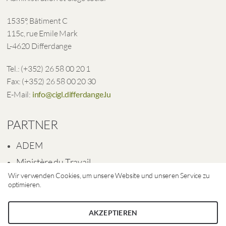
1535°, Bâtiment C
115c, rue Emile Mark
L-4620 Differdange
Tel.: (+352) 26 58 00 20 1
Fax: (+352) 26 58 00 20 30
E-Mail:
info@cigl.differdange.lu
PARTNER
ADEM
Ministère du Travail
Wir verwenden Cookies, um unsere Website und unseren Service zu
Ville de Differdange
optimieren.
AKZEPTIEREN