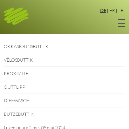
Zum
Hauptinhalt
DE
FR
LB
springen
OKKASIOUNSBUTTIK
VËLOSBUTTIK
PROXIMITE
OUTFLIPP
DIFFWÄSCH
BUTZEBUTTIK
Luxembourg Times 08 mai 2024