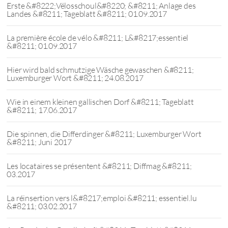
Erste &#8222;Vëlosschoul&#8220; &#8211; Anlage des
Landes &#8211; Tageblatt &#8211; 01.09.2017
La première école de vélo &#8211; L&#8217;essentiel
&#8211; 01.09.2017
Hier wird bald schmutzige Wäsche gewaschen &#8211;
Luxemburger Wort &#8211; 24.08.2017
Wie in einem kleinen gallischen Dorf &#8211; Tageblatt
&#8211; 17.06.2017
Die spinnen, die Differdinger &#8211; Luxemburger Wort
&#8211; Juni 2017
Les locataires se présentent &#8211; Diffmag &#8211;
03.2017
La réinsertion vers l&#8217;emploi &#8211; essentiel.lu
&#8211; 03.02.2017