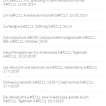
LW &#8211; Mit Spielzeug in die Kreislaufwirtschaft
&#8211; 16.05.2019
LW &#8211; Kreislaufwirtschaft &#8211; 16.05.2019
Surfsp@ce &#8211; Diffmag &#8211; 04.19
Fahrradschule &#038; Gebrauchsfahrradgeschäft &#8211;
ËBL &#8211; Oktober 2018
Neue Perspektiven für Arbeitslose &#8211; Tageblatt
&#8211; 18.10.2018
Les vélos ont une seconde vie &#8211; lessentiel.lu &#8211;
17.9.2018
Okkasiounsbuttik &#8211; 1535 ° Creative Hub &#8211;
17.9.2018
De Vëlosbuttik &#8211; eine Marktlücke startet durch
&#8211; Tageblatt &#8211; 15.9.2018