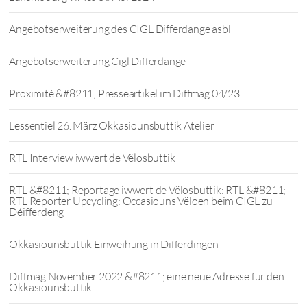
Angebotserweiterung des CIGL Differdange asbl
Angebotserweiterung Cigl Differdange
Proximité &#8211; Presseartikel im Diffmag 04/23
Lessentiel 26. März Okkasiounsbuttik Atelier
RTL Interview iwwert de Vëlosbuttik
RTL &#8211; Reportage iwwert de Vëlosbuttik: RTL &#8211;
RTL Reporter Upcycling: Occasiouns Vëloen beim CIGL zu
Déifferdeng
Okkasiounsbuttik Einweihung in Differdingen
Diffmag November 2022 &#8211; eine neue Adresse für den
Okkasiounsbuttik