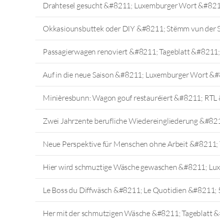
Drahtesel gesucht &#8211; Luxemburger Wort &#821
Okkasiounsbuttek oder DIY &#8211; Stëmm vun der 
Passagierwagen renoviert &#8211; Tageblatt &#8211;
Auf in die neue Saison &#8211; Luxemburger Wort &#
Minièresbunn: Wagon gouf restauréiert &#8211; RTL
Zwei Jahrzente berufliche Wiedereingliederung &#821
Neue Perspektive für Menschen ohne Arbeit &#8211;
Hier wird schmuztige Wäsche gewaschen &#8211; Lu
Le Boss du Diffwäsch &#8211; Le Quotidien &#8211; 
Her mit der schmutzigen Wäsche &#8211; Tageblatt &