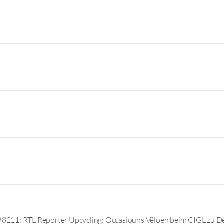
#8211; RTL Reporter Upcycling: Occasiouns Vëloen beim CIGL zu D