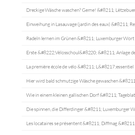
Dreckige Wäsche waschen? Gerne! &#8211; Lëtzebuer
Einweihung in Lasauvage (jardin des eaux) &#8211; 
Radeln lernen im Grünen &#8211; Luxemburger Wort
Erste &#8222;Vëlosschoul&#8220; &#8211; Anlage de
La première école de vélo &#8211; L&#8217;essentie
Hier wird bald schmutzige Wäsche gewaschen &#821
Wie in einem kleinen gallischen Dorf &#8211; Tagebl
Die spinnen, die Differdinger &#8211; Luxemburger 
Les locataires se présentent &#8211; Diffmag &#8211