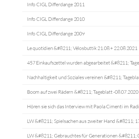
Info CIGL Differdange 2011
Info CIGL Differdange 2010
Info CIGL Differdange 2009
Le quotidien &#8211; Vëlosbuttik 21.08.+ 22.08.2021
457 Einkaufszettel wurden abgearbeitet &#8211; Tag
Nachhaltigkeit und Soziales vereinen &#8211; Tagebl
Boom auf zwei Rädern &#8211; Tageblatt -08.07.2020
Hören sie sich das Interview mit Paola Cimenti im Rad
LW &#8211; Spielsachen aus zweiter Hand &#8211; 1
LW &#8211; Gebrauchtes für Generationen &#8211; 