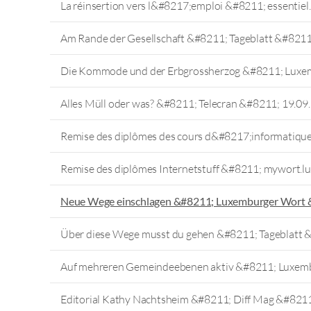
La réinsertion vers l&#8217;emploi &#8211; essentiel
Am Rande der Gesellschaft &#8211; Tageblatt &#8211
Die Kommode und der Erbgrossherzog &#8211; Luxe
Alles Müll oder was? &#8211; Telecran &#8211; 19.09
Remise des diplômes des cours d&#8217;informatiqu
Remise des diplômes Internetstuff &#8211; mywort.l
Neue Wege einschlagen &#8211; Luxemburger Wort 
Über diese Wege musst du gehen &#8211; Tageblatt 
Auf mehreren Gemeindeebenen aktiv &#8211; Luxem
Editorial Kathy Nachtsheim &#8211; Diff Mag &#821