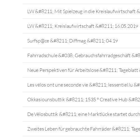
LW &#8211; Mit Spielzeug in die Kreislaufwirtschaft
LW &#8211; Kreislaufwirtschaft &#8211; 16.05.2019
Surfsp@ce &#8211; Diffmag &#8211; 04.19
Fahrradschule &#038; Gebrauchsfahrradgeschäft &#
Neue Perspektiven für Arbeitslose &#8211; Tageblatt
Les vélos ont une seconde vie &#8211; lessentiel.lu &
Okkasiounsbuttik &#8211; 1535 ° Creative Hub &#82
De Vëlosbuttik &#8211; eine Marktlücke startet durc
Zweites Leben für gebrauchte Fahrräder &#8211; Tag