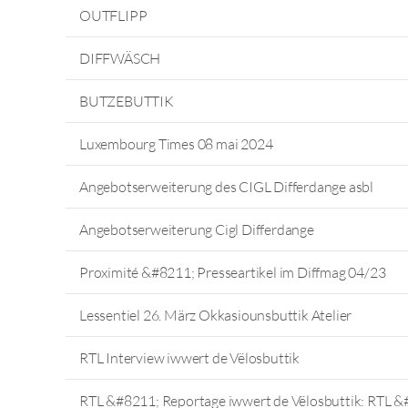
OUTFLIPP
DIFFWÄSCH
BUTZEBUTTIK
Luxembourg Times 08 mai 2024
Angebotserweiterung des CIGL Differdange asbl
Angebotserweiterung Cigl Differdange
Proximité &#8211; Presseartikel im Diffmag 04/23
Lessentiel 26. März Okkasiounsbuttik Atelier
RTL Interview iwwert de Vëlosbuttik
RTL &#8211; Reportage iwwert de Vëlosbuttik: RTL &