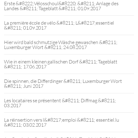
Erste &#8222;Vëlosschoul&#8220; &#8211; Anlage des
Landes &#8211; Tageblatt &#8211; 01.09.2017
La première école de vélo &#8211; L&#8217;essentiel
&#8211; 01.09.2017
Hier wird bald schmutzige Wäsche gewaschen &#8211;
Luxemburger Wort &#8211; 24.08.2017
Wie in einem kleinen gallischen Dorf &#8211; Tageblatt
&#8211; 17.06.2017
Die spinnen, die Differdinger &#8211; Luxemburger Wort
&#8211; Juni 2017
Les locataires se présentent &#8211; Diffmag &#8211;
03.2017
La réinsertion vers l&#8217;emploi &#8211; essentiel.lu
&#8211; 03.02.2017