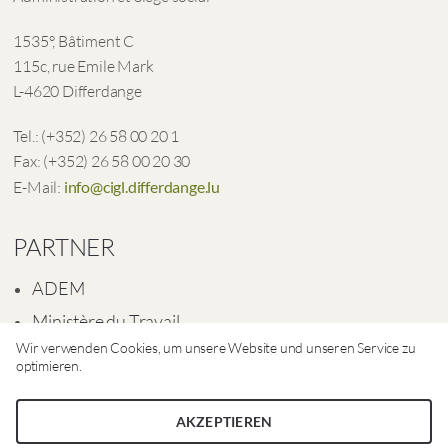
1535°, Bâtiment C
115c, rue Emile Mark
L-4620 Differdange
Tel.: (+352) 26 58 00 20 1
Fax: (+352) 26 58 00 20 30
E-Mail:
info@cigl.differdange.lu
PARTNER
ADEM
Ministère du Travail
Wir verwenden Cookies, um unsere Website und unseren Service zu
Ville de Differdange
optimieren.
AKZEPTIEREN