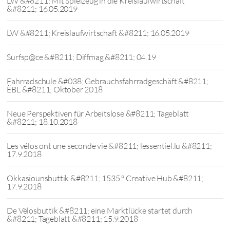
LW &#8211; Mit Spielzeug in die Kreislaufwirtschaft
&#8211; 16.05.2019
LW &#8211; Kreislaufwirtschaft &#8211; 16.05.2019
Surfsp@ce &#8211; Diffmag &#8211; 04.19
Fahrradschule &#038; Gebrauchsfahrradgeschäft &#8211;
ËBL &#8211; Oktober 2018
Neue Perspektiven für Arbeitslose &#8211; Tageblatt
&#8211; 18.10.2018
Les vélos ont une seconde vie &#8211; lessentiel.lu &#8211;
17.9.2018
Okkasiounsbuttik &#8211; 1535 ° Creative Hub &#8211;
17.9.2018
De Vëlosbuttik &#8211; eine Marktlücke startet durch
&#8211; Tageblatt &#8211; 15.9.2018