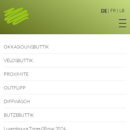
Zum
Hauptinhalt
DE
FR
LB
springen
OKKASIOUNSBUTTIK
VËLOSBUTTIK
PROXIMITE
OUTFLIPP
DIFFWÄSCH
BUTZEBUTTIK
Luxembourg Times 08 mai 2024