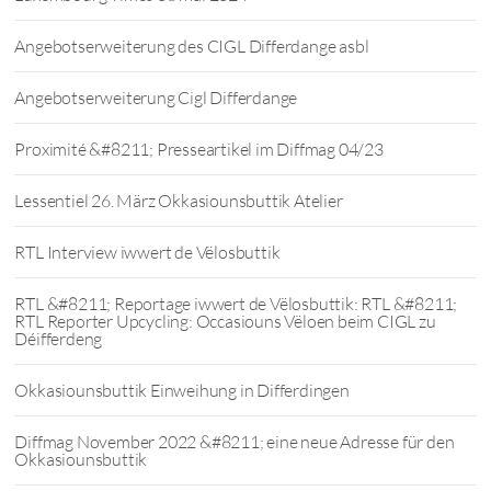
Angebotserweiterung des CIGL Differdange asbl
Angebotserweiterung Cigl Differdange
Proximité &#8211; Presseartikel im Diffmag 04/23
Lessentiel 26. März Okkasiounsbuttik Atelier
RTL Interview iwwert de Vëlosbuttik
RTL &#8211; Reportage iwwert de Vëlosbuttik: RTL &#8211;
RTL Reporter Upcycling: Occasiouns Vëloen beim CIGL zu
Déifferdeng
Okkasiounsbuttik Einweihung in Differdingen
Diffmag November 2022 &#8211; eine neue Adresse für den
Okkasiounsbuttik