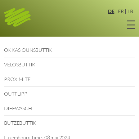
Zum
Hauptinhalt
DE
FR
LB
springen
OKKASIOUNSBUTTIK
VËLOSBUTTIK
PROXIMITE
OUTFLIPP
DIFFWÄSCH
BUTZEBUTTIK
Luxembourg Times 08 mai 2024