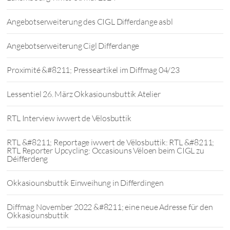
Angebotserweiterung des CIGL Differdange asbl
Angebotserweiterung Cigl Differdange
Proximité &#8211; Presseartikel im Diffmag 04/23
Lessentiel 26. März Okkasiounsbuttik Atelier
RTL Interview iwwert de Vëlosbuttik
RTL &#8211; Reportage iwwert de Vëlosbuttik: RTL &#8211;
RTL Reporter Upcycling: Occasiouns Vëloen beim CIGL zu
Déifferdeng
Okkasiounsbuttik Einweihung in Differdingen
Diffmag November 2022 &#8211; eine neue Adresse für den
Okkasiounsbuttik