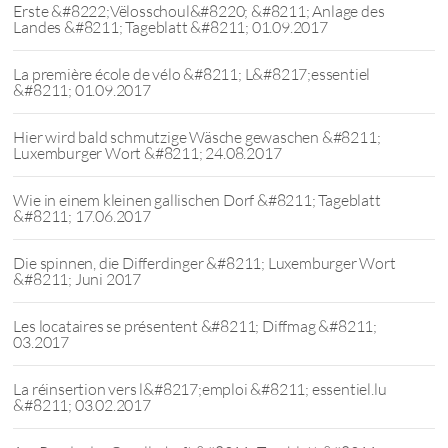
Erste &#8222;Vëlosschoul&#8220; &#8211; Anlage des
Landes &#8211; Tageblatt &#8211; 01.09.2017
La première école de vélo &#8211; L&#8217;essentiel
&#8211; 01.09.2017
Hier wird bald schmutzige Wäsche gewaschen &#8211;
Luxemburger Wort &#8211; 24.08.2017
Wie in einem kleinen gallischen Dorf &#8211; Tageblatt
&#8211; 17.06.2017
Die spinnen, die Differdinger &#8211; Luxemburger Wort
&#8211; Juni 2017
Les locataires se présentent &#8211; Diffmag &#8211;
03.2017
La réinsertion vers l&#8217;emploi &#8211; essentiel.lu
&#8211; 03.02.2017