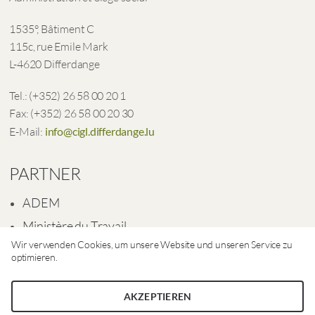
1535°, Bâtiment C
115c, rue Emile Mark
L-4620 Differdange
Tel.: (+352) 26 58 00 20 1
Fax: (+352) 26 58 00 20 30
E-Mail:
info@cigl.differdange.lu
PARTNER
ADEM
Ministère du Travail
Wir verwenden Cookies, um unsere Website und unseren Service zu
Ville de Differdange
optimieren.
AKZEPTIEREN