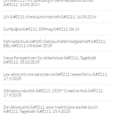
LW &#8211; Mit Spielzeug in die Kreislaufwirtschaft
&#8211; 16.05.2019
LW &#8211; Kreislaufwirtschaft &#8211; 16.05.2019
Surfsp@ce &#8211; Diffmag &#8211; 04.19
Fahrradschule &#038; Gebrauchsfahrradgeschäft &#8211;
ËBL &#8211; Oktober 2018
Neue Perspektiven für Arbeitslose &#8211; Tageblatt
&#8211; 18.10.2018
Les vélos ont une seconde vie &#8211; lessentiel.lu &#8211;
17.9.2018
Okkasiounsbuttik &#8211; 1535 ° Creative Hub &#8211;
17.9.2018
De Vëlosbuttik &#8211; eine Marktlücke startet durch
&#8211; Tageblatt &#8211; 15.9.2018