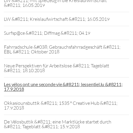
LW &#8211; Mit Spielzeug in die Kreislaufwirtschaft
&#8211; 16.05.2019
LW &#8211; Kreislaufwirtschaft &#8211; 16.05.2019
Surfsp@ce &#8211; Diffmag &#8211; 04.19
Fahrradschule &#038; Gebrauchsfahrradgeschäft &#8211;
ËBL &#8211; Oktober 2018
Neue Perspektiven für Arbeitslose &#8211; Tageblatt
&#8211; 18.10.2018
Les vélos ont une seconde vie &#8211; lessentiel.lu &#8211;
17.9.2018
Okkasiounsbuttik &#8211; 1535 ° Creative Hub &#8211;
17.9.2018
De Vëlosbuttik &#8211; eine Marktlücke startet durch
&#8211; Tageblatt &#8211; 15.9.2018