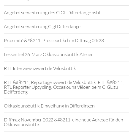
Angebotserweiterung des CIGL Differdange asbl
Angebotserweiterung Cigl Differdange
Proximité &#8211; Presseartikel im Diffmag 04/23
Lessentiel 26. März Okkasiounsbuttik Atelier
RTL Interview iwwert de Vëlosbuttik
RTL &#8211; Reportage iwwert de Vëlosbuttik: RTL &#8211;
RTL Reporter Upcycling: Occasiouns Vëloen beim CIGL zu
Déifferdeng
Okkasiounsbuttik Einweihung in Differdingen
Diffmag November 2022 &#8211; eine neue Adresse für den
Okkasiounsbuttik