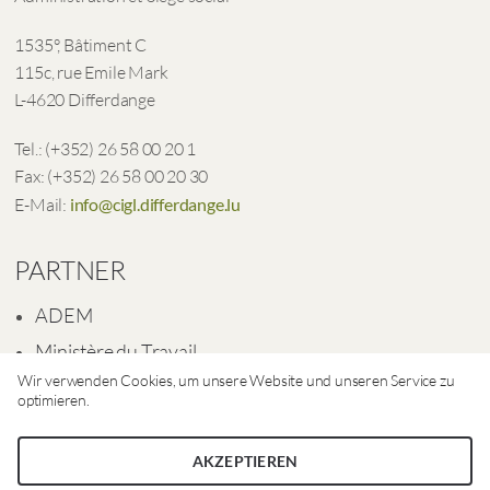
1535°, Bâtiment C
115c, rue Emile Mark
L-4620 Differdange
Tel.: (+352) 26 58 00 20 1
Fax: (+352) 26 58 00 20 30
E-Mail:
info@cigl.differdange.lu
PARTNER
ADEM
Ministère du Travail
Wir verwenden Cookies, um unsere Website und unseren Service zu
Ville de Differdange
optimieren.
AKZEPTIEREN