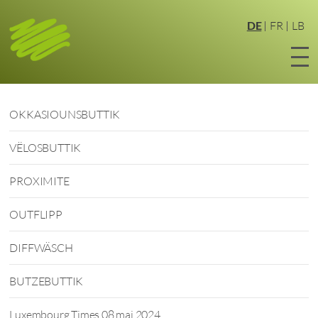
Zum
Hauptinhalt
DE
FR
LB
springen
OKKASIOUNSBUTTIK
VËLOSBUTTIK
PROXIMITE
OUTFLIPP
DIFFWÄSCH
BUTZEBUTTIK
Luxembourg Times 08 mai 2024