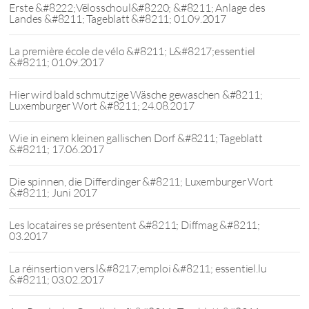
Erste &#8222;Vëlosschoul&#8220; &#8211; Anlage des
Landes &#8211; Tageblatt &#8211; 01.09.2017
La première école de vélo &#8211; L&#8217;essentiel
&#8211; 01.09.2017
Hier wird bald schmutzige Wäsche gewaschen &#8211;
Luxemburger Wort &#8211; 24.08.2017
Wie in einem kleinen gallischen Dorf &#8211; Tageblatt
&#8211; 17.06.2017
Die spinnen, die Differdinger &#8211; Luxemburger Wort
&#8211; Juni 2017
Les locataires se présentent &#8211; Diffmag &#8211;
03.2017
La réinsertion vers l&#8217;emploi &#8211; essentiel.lu
&#8211; 03.02.2017