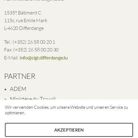
1535°, Bâtiment C
115c, rue Emile Mark
L-4620 Differdange
Tel.: (+352) 26 58 00 20 1
Fax: (+352) 26 58 00 20 30
E-Mail:
info@cigl.differdange.lu
PARTNER
ADEM
Ministère du Travail
Wir verwenden Cookies, um unsere Website und unseren Service zu
Ville de Differdange
optimieren.
AKZEPTIEREN