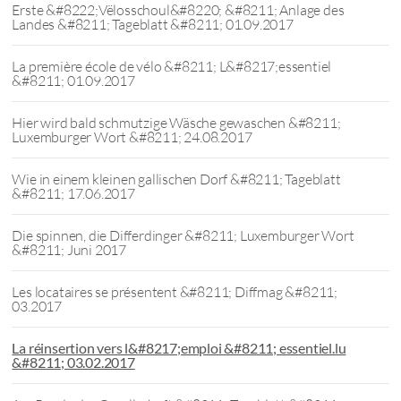
Erste &#8222;Vëlosschoul&#8220; &#8211; Anlage des
Landes &#8211; Tageblatt &#8211; 01.09.2017
La première école de vélo &#8211; L&#8217;essentiel
&#8211; 01.09.2017
Hier wird bald schmutzige Wäsche gewaschen &#8211;
Luxemburger Wort &#8211; 24.08.2017
Wie in einem kleinen gallischen Dorf &#8211; Tageblatt
&#8211; 17.06.2017
Die spinnen, die Differdinger &#8211; Luxemburger Wort
&#8211; Juni 2017
Les locataires se présentent &#8211; Diffmag &#8211;
03.2017
La réinsertion vers l&#8217;emploi &#8211; essentiel.lu
&#8211; 03.02.2017