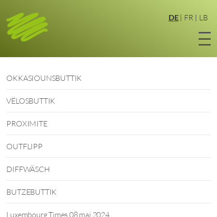
Zum
Hauptinhalt
DE
FR
LB
springen
OKKASIOUNSBUTTIK
VËLOSBUTTIK
PROXIMITE
OUTFLIPP
DIFFWÄSCH
BUTZEBUTTIK
Luxembourg Times 08 mai 2024