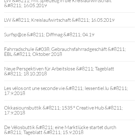
LW &#8211; Mit Spielzeug in die Kreislaufwirtschaft
&#8211; 16.05.2019
LW &#8211; Kreislaufwirtschaft &#8211; 16.05.2019
Surfsp@ce &#8211; Diffmag &#8211; 04.19
Fahrradschule &#038; Gebrauchsfahrradgeschäft &#8211;
ËBL &#8211; Oktober 2018
Neue Perspektiven für Arbeitslose &#8211; Tageblatt
&#8211; 18.10.2018
Les vélos ont une seconde vie &#8211; lessentiel.lu &#8211;
17.9.2018
Okkasiounsbuttik &#8211; 1535 ° Creative Hub &#8211;
17.9.2018
De Vëlosbuttik &#8211; eine Marktlücke startet durch
&#8211; Tageblatt &#8211; 15.9.2018