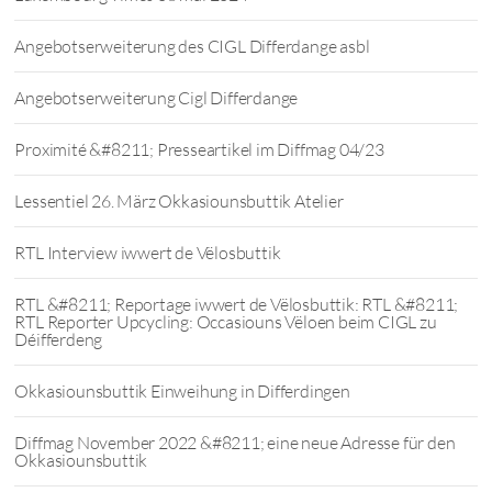
Angebotserweiterung des CIGL Differdange asbl
Angebotserweiterung Cigl Differdange
Proximité &#8211; Presseartikel im Diffmag 04/23
Lessentiel 26. März Okkasiounsbuttik Atelier
RTL Interview iwwert de Vëlosbuttik
RTL &#8211; Reportage iwwert de Vëlosbuttik: RTL &#8211;
RTL Reporter Upcycling: Occasiouns Vëloen beim CIGL zu
Déifferdeng
Okkasiounsbuttik Einweihung in Differdingen
Diffmag November 2022 &#8211; eine neue Adresse für den
Okkasiounsbuttik