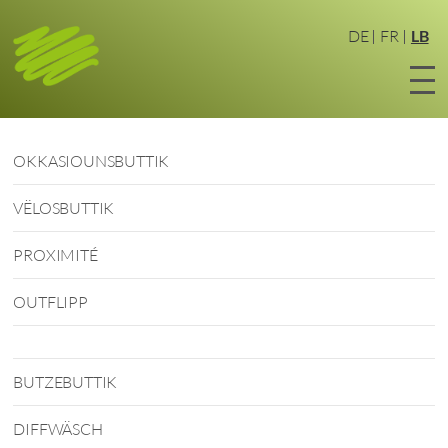
Zum
Haaptinhalt
DE
FR
LB
sprangen
OKKASIOUNSBUTTIK
VËLOSBUTTIK
PROXIMITÉ
OUTFLIPP
BUTZEBUTTIK
DIFFWÄSCH