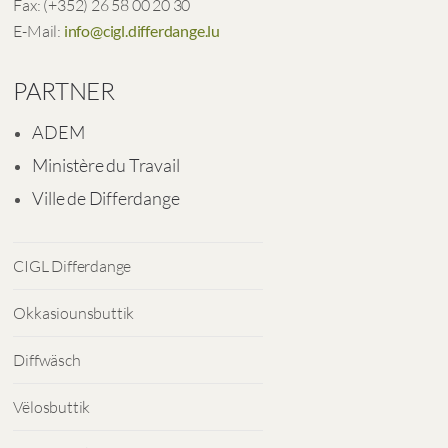
Fax: (+352) 26 58 00 20 30
E-Mail:
info@cigl.differdange.lu
PARTNER
ADEM
Ministère du Travail
Ville de Differdange
CIGL Differdange
Okkasiounsbuttik
Diffwäsch
Vëlosbuttik