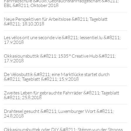
Fahrradschule &#038; Gebrauchsfahrradgeschäft &#8211;
ËBL &#8211; Oktober 2018
Neue Perspektiven für Arbeitslose &#8211; Tageblatt
&#8211; 18.10.2018
Les vélos ont une seconde vie &#8211; lessentiel.lu &#8211;
17.9.2018
Okkasiounsbuttik &#8211; 1535 ° Creative Hub &#8211;
17.9.2018
De Vëlosbuttik &#8211; eine Marktlücke startet durch
&#8211; Tageblatt &#8211; 15.9.2018
Zweites Leben für gebrauchte Fahrräder &#8211; Tageblatt
&#8211; 25.8.2018
Drahtesel gesucht &#8211; Luxemburger Wort &#8211;
24.8.2018
Okkasiounsbuttek oder DIY &#8211; Stëmm vun der Strooss