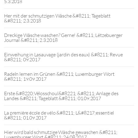
5.3.2018
Her mit der schmutzigen Wäsche &#8211; Tageblatt
&#8211; 2.3.2018
Dreckige Wäsche waschen? Gerne! &#8211; Lëtzebuerger
Journal &#8211; 2.3.2018
Einweihung in Lasauvage (jardin des eaux) &#8211; Revue
&#8211; 09.2017
Radeln lernen im Grünen &#8211; Luxemburger Wort
&#8211; 19.09.2017
Erste &#8220;Vëlosschoul&#8221; &#8211; Anlage des
Landes &#8211; Tageblatt &#8211; 01.09.2017
La première école de vélo &#8211; L&#8217;essentiel
&#8211; 01.09.2017
Hier wird bald schmutzige Wäsche gewaschen &#8211;
Luxemburger Wort &#8211; 24.08.2017