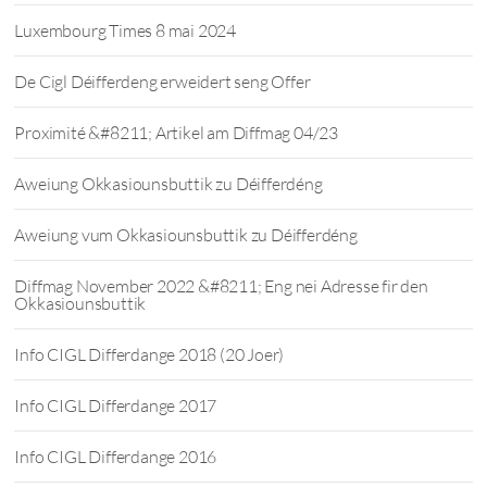
Luxembourg Times 8 mai 2024
De Cigl Déifferdeng erweidert seng Offer
Proximité &#8211; Artikel am Diffmag 04/23
Aweiung Okkasiounsbuttik zu Déifferdéng
Aweiung vum Okkasiounsbuttik zu Déifferdéng
Diffmag November 2022 &#8211; Eng nei Adresse fir den
Okkasiounsbuttik
Info CIGL Differdange 2018 (20 Joer)
Info CIGL Differdange 2017
Info CIGL Differdange 2016