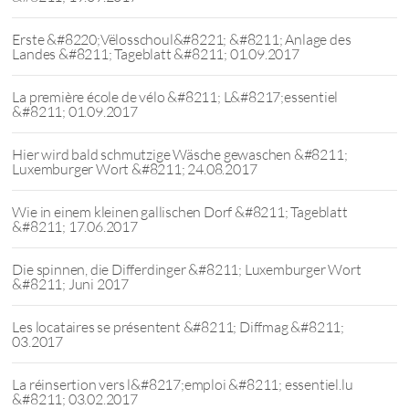
Erste &#8220;Vëlosschoul&#8221; &#8211; Anlage des
Landes &#8211; Tageblatt &#8211; 01.09.2017
La première école de vélo &#8211; L&#8217;essentiel
&#8211; 01.09.2017
Hier wird bald schmutzige Wäsche gewaschen &#8211;
Luxemburger Wort &#8211; 24.08.2017
Wie in einem kleinen gallischen Dorf &#8211; Tageblatt
&#8211; 17.06.2017
Die spinnen, die Differdinger &#8211; Luxemburger Wort
&#8211; Juni 2017
Les locataires se présentent &#8211; Diffmag &#8211;
03.2017
La réinsertion vers l&#8217;emploi &#8211; essentiel.lu
&#8211; 03.02.2017