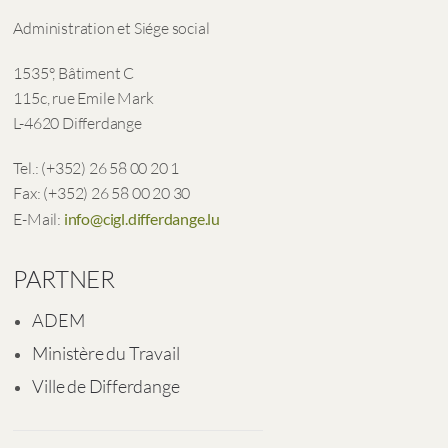
Administration et Siége social
1535°, Bâtiment C
115c, rue Emile Mark
L-4620 Differdange
Tel.: (+352) 26 58 00 20 1
Fax: (+352) 26 58 00 20 30
E-Mail:
info@cigl.differdange.lu
PARTNER
ADEM
Ministère du Travail
Ville de Differdange