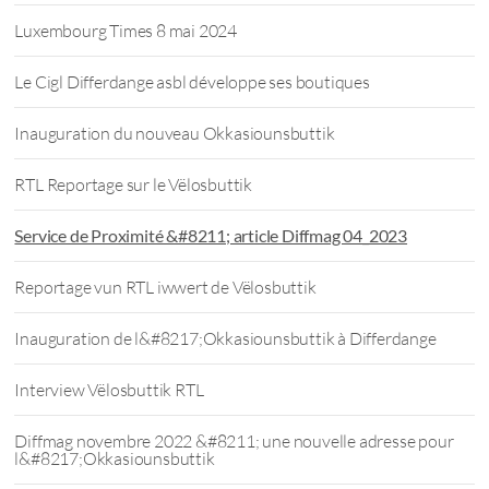
Luxembourg Times 8 mai 2024
Le Cigl Differdange asbl développe ses boutiques
Inauguration du nouveau Okkasiounsbuttik
RTL Reportage sur le Vëlosbuttik
Service de Proximité &#8211; article Diffmag 04_2023
Reportage vun RTL iwwert de Vëlosbuttik
Inauguration de l&#8217;Okkasiounsbuttik à Differdange
Interview Vëlosbuttik RTL
Diffmag novembre 2022 &#8211; une nouvelle adresse pour
l&#8217;Okkasiounsbuttik