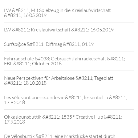
LW &#8211; Mit Spielzeug in die Kreislaufwirtschaft
&#8211; 16.05.2019
LW &#8211; Kreislaufwirtschaft &#8211; 16.05.2019
Surfsp@ce &#8211; Diffmag &#8211; 04.19
Fahrradschule &#038; Gebrauchsfahrradgeschäft &#8211;
ËBL &#8211; Oktober 2018
Neue Perspektiven für Arbeitslose &#8211; Tageblatt
&#8211; 18.10.2018
Les vélos ont une seconde vie &#8211; lessentiel.lu &#8211;
17.9.2018
Okkasiounsbuttik &#8211; 1535 ° Creative Hub &#8211;
17.9.2018
De Vëlosbuttik &#8211; eine Marktlücke startet durch