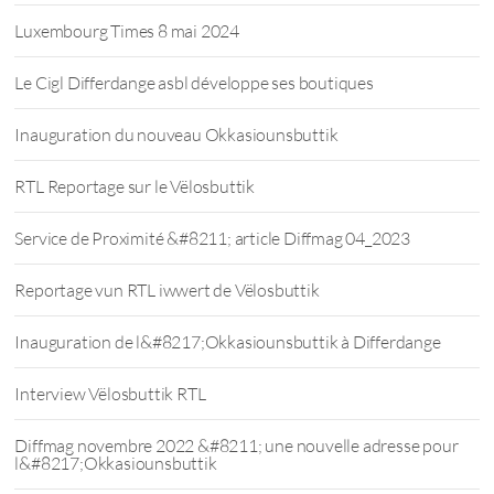
Luxembourg Times 8 mai 2024
Le Cigl Differdange asbl développe ses boutiques
Inauguration du nouveau Okkasiounsbuttik
RTL Reportage sur le Vëlosbuttik
Service de Proximité &#8211; article Diffmag 04_2023
Reportage vun RTL iwwert de Vëlosbuttik
Inauguration de l&#8217;Okkasiounsbuttik à Differdange
Interview Vëlosbuttik RTL
Diffmag novembre 2022 &#8211; une nouvelle adresse pour
l&#8217;Okkasiounsbuttik