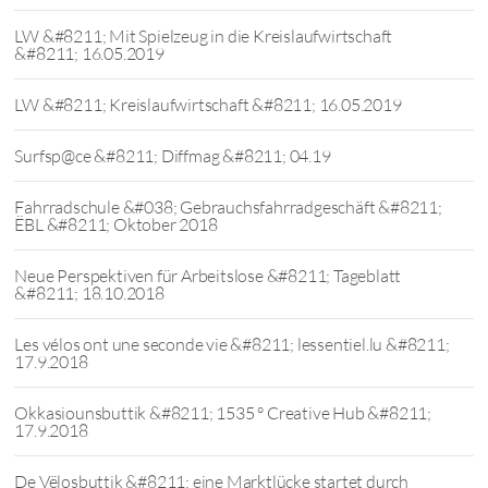
LW &#8211; Mit Spielzeug in die Kreislaufwirtschaft
&#8211; 16.05.2019
LW &#8211; Kreislaufwirtschaft &#8211; 16.05.2019
Surfsp@ce &#8211; Diffmag &#8211; 04.19
Fahrradschule &#038; Gebrauchsfahrradgeschäft &#8211;
ËBL &#8211; Oktober 2018
Neue Perspektiven für Arbeitslose &#8211; Tageblatt
&#8211; 18.10.2018
Les vélos ont une seconde vie &#8211; lessentiel.lu &#8211;
17.9.2018
Okkasiounsbuttik &#8211; 1535 ° Creative Hub &#8211;
17.9.2018
De Vëlosbuttik &#8211; eine Marktlücke startet durch