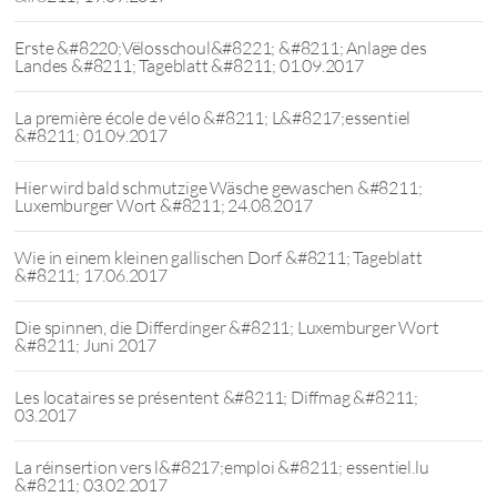
Erste &#8220;Vëlosschoul&#8221; &#8211; Anlage des
Landes &#8211; Tageblatt &#8211; 01.09.2017
La première école de vélo &#8211; L&#8217;essentiel
&#8211; 01.09.2017
Hier wird bald schmutzige Wäsche gewaschen &#8211;
Luxemburger Wort &#8211; 24.08.2017
Wie in einem kleinen gallischen Dorf &#8211; Tageblatt
&#8211; 17.06.2017
Die spinnen, die Differdinger &#8211; Luxemburger Wort
&#8211; Juni 2017
Les locataires se présentent &#8211; Diffmag &#8211;
03.2017
La réinsertion vers l&#8217;emploi &#8211; essentiel.lu
&#8211; 03.02.2017