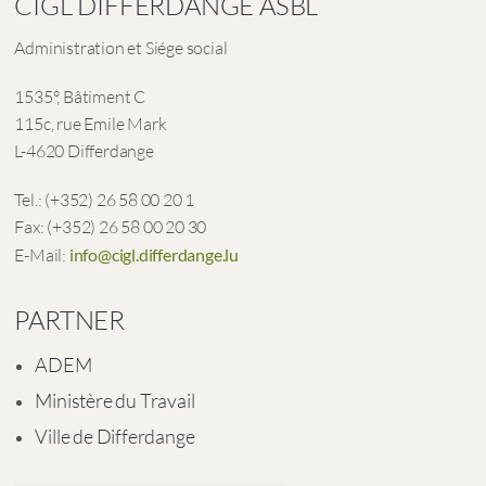
CIGL DIFFERDANGE ASBL
Administration et Siége social
1535°, Bâtiment C
115c, rue Emile Mark
L-4620 Differdange
Tel.: (+352) 26 58 00 20 1
Fax: (+352) 26 58 00 20 30
E-Mail:
info@cigl.differdange.lu
PARTNER
ADEM
Ministère du Travail
Ville de Differdange