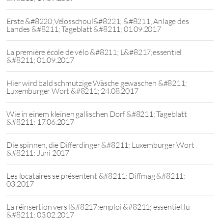
Erste &#8220;Vëlosschoul&#8221; &#8211; Anlage des
Landes &#8211; Tageblatt &#8211; 01.09.2017
La première école de vélo &#8211; L&#8217;essentiel
&#8211; 01.09.2017
Hier wird bald schmutzige Wäsche gewaschen &#8211;
Luxemburger Wort &#8211; 24.08.2017
Wie in einem kleinen gallischen Dorf &#8211; Tageblatt
&#8211; 17.06.2017
Die spinnen, die Differdinger &#8211; Luxemburger Wort
&#8211; Juni 2017
Les locataires se présentent &#8211; Diffmag &#8211;
03.2017
La réinsertion vers l&#8217;emploi &#8211; essentiel.lu
&#8211; 03.02.2017