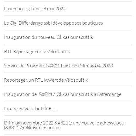
Luxembourg Times 8 mai 2024
Le Cigl Differdange asbl développe ses boutiques
Inauguration du nouveau Okkasiounsbuttik
RTL Reportage sur le Vëlosbuttik
Service de Proximité &#8211; article Diffmag 04_2023
Reportage vun RTL iwwert de Vëlosbuttik
Inauguration de l&#8217;Okkasiounsbuttik à Differdange
Interview Vëlosbuttik RTL
Diffmag novembre 2022 &#8211; une nouvelle adresse pour
l&#8217;Okkasiounsbuttik