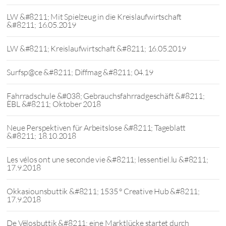
LW &#8211; Mit Spielzeug in die Kreislaufwirtschaft
&#8211; 16.05.2019
LW &#8211; Kreislaufwirtschaft &#8211; 16.05.2019
Surfsp@ce &#8211; Diffmag &#8211; 04.19
Fahrradschule &#038; Gebrauchsfahrradgeschäft &#8211;
ËBL &#8211; Oktober 2018
Neue Perspektiven für Arbeitslose &#8211; Tageblatt
&#8211; 18.10.2018
Les vélos ont une seconde vie &#8211; lessentiel.lu &#8211;
17.9.2018
Okkasiounsbuttik &#8211; 1535 ° Creative Hub &#8211;
17.9.2018
De Vëlosbuttik &#8211; eine Marktlücke startet durch