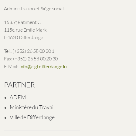
Administration et Siége social
1535°, Bâtiment C
115c, rue Emile Mark
L-4620 Differdange
Tel.: (+352) 26 58 00 20 1
Fax: (+352) 26 58 00 20 30
E-Mail:
info@cigl.differdange.lu
PARTNER
ADEM
Ministère du Travail
Ville de Differdange