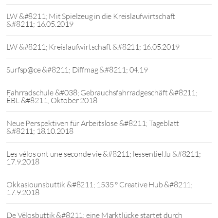
LW &#8211; Mit Spielzeug in die Kreislaufwirtschaft
&#8211; 16.05.2019
LW &#8211; Kreislaufwirtschaft &#8211; 16.05.2019
Surfsp@ce &#8211; Diffmag &#8211; 04.19
Fahrradschule &#038; Gebrauchsfahrradgeschäft &#8211;
ËBL &#8211; Oktober 2018
Neue Perspektiven für Arbeitslose &#8211; Tageblatt
&#8211; 18.10.2018
Les vélos ont une seconde vie &#8211; lessentiel.lu &#8211;
17.9.2018
Okkasiounsbuttik &#8211; 1535 ° Creative Hub &#8211;
17.9.2018
De Vëlosbuttik &#8211; eine Marktlücke startet durch