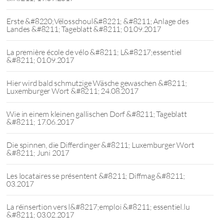
Erste &#8220;Vëlosschoul&#8221; &#8211; Anlage des
Landes &#8211; Tageblatt &#8211; 01.09.2017
La première école de vélo &#8211; L&#8217;essentiel
&#8211; 01.09.2017
Hier wird bald schmutzige Wäsche gewaschen &#8211;
Luxemburger Wort &#8211; 24.08.2017
Wie in einem kleinen gallischen Dorf &#8211; Tageblatt
&#8211; 17.06.2017
Die spinnen, die Differdinger &#8211; Luxemburger Wort
&#8211; Juni 2017
Les locataires se présentent &#8211; Diffmag &#8211;
03.2017
La réinsertion vers l&#8217;emploi &#8211; essentiel.lu
&#8211; 03.02.2017