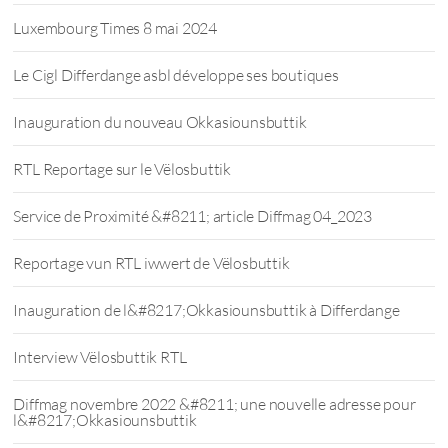
Luxembourg Times 8 mai 2024
Le Cigl Differdange asbl développe ses boutiques
Inauguration du nouveau Okkasiounsbuttik
RTL Reportage sur le Vëlosbuttik
Service de Proximité &#8211; article Diffmag 04_2023
Reportage vun RTL iwwert de Vëlosbuttik
Inauguration de l&#8217;Okkasiounsbuttik à Differdange
Interview Vëlosbuttik RTL
Diffmag novembre 2022 &#8211; une nouvelle adresse pour
l&#8217;Okkasiounsbuttik