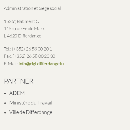
Administration et Siége social
1535°, Bâtiment C
115c, rue Emile Mark
L-4620 Differdange
Tel.: (+352) 26 58 00 20 1
Fax: (+352) 26 58 00 20 30
E-Mail:
info@cigl.differdange.lu
PARTNER
ADEM
Ministère du Travail
Ville de Differdange