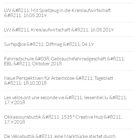
LW &#8211; Mit Spielzeug in die Kreislaufwirtschaft
&#8211; 16.05.2019
LW &#8211; Kreislaufwirtschaft &#8211; 16.05.2019
Surfsp@ce &#8211; Diffmag &#8211; 04.19
Fahrradschule &#038; Gebrauchsfahrradgeschäft &#8211;
ËBL &#8211; Oktober 2018
Neue Perspektiven für Arbeitslose &#8211; Tageblatt
&#8211; 18.10.2018
Les vélos ont une seconde vie &#8211; lessentiel.lu &#8211;
17.9.2018
Okkasiounsbuttik &#8211; 1535 ° Creative Hub &#8211;
17.9.2018
De Vëlosbuttik &#8211; eine Marktlücke startet durch