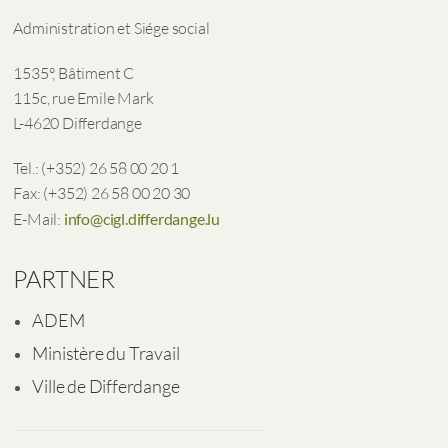
Administration et Siége social
1535°, Bâtiment C
115c, rue Emile Mark
L-4620 Differdange
Tel.: (+352) 26 58 00 20 1
Fax: (+352) 26 58 00 20 30
E-Mail:
info@cigl.differdange.lu
PARTNER
ADEM
Ministère du Travail
Ville de Differdange