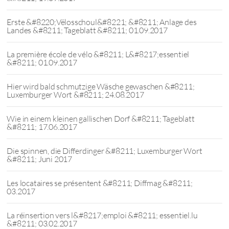
Erste &#8220;Vëlosschoul&#8221; &#8211; Anlage des
Landes &#8211; Tageblatt &#8211; 01.09.2017
La première école de vélo &#8211; L&#8217;essentiel
&#8211; 01.09.2017
Hier wird bald schmutzige Wäsche gewaschen &#8211;
Luxemburger Wort &#8211; 24.08.2017
Wie in einem kleinen gallischen Dorf &#8211; Tageblatt
&#8211; 17.06.2017
Die spinnen, die Differdinger &#8211; Luxemburger Wort
&#8211; Juni 2017
Les locataires se présentent &#8211; Diffmag &#8211;
03.2017
La réinsertion vers l&#8217;emploi &#8211; essentiel.lu
&#8211; 03.02.2017