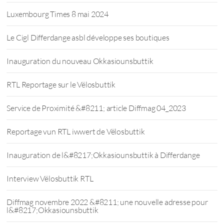
Luxembourg Times 8 mai 2024
Le Cigl Differdange asbl développe ses boutiques
Inauguration du nouveau Okkasiounsbuttik
RTL Reportage sur le Vëlosbuttik
Service de Proximité &#8211; article Diffmag 04_2023
Reportage vun RTL iwwert de Vëlosbuttik
Inauguration de l&#8217;Okkasiounsbuttik à Differdange
Interview Vëlosbuttik RTL
Diffmag novembre 2022 &#8211; une nouvelle adresse pour
l&#8217;Okkasiounsbuttik