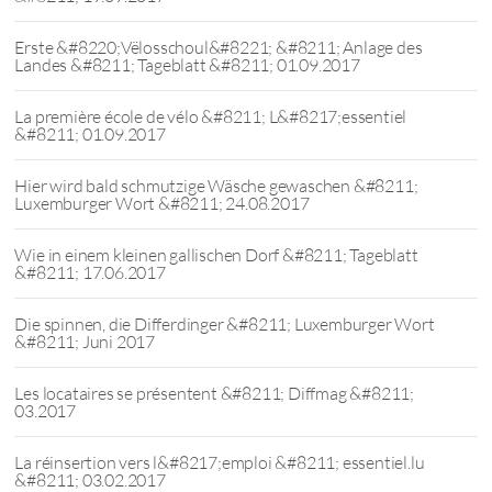
Erste &#8220;Vëlosschoul&#8221; &#8211; Anlage des
Landes &#8211; Tageblatt &#8211; 01.09.2017
La première école de vélo &#8211; L&#8217;essentiel
&#8211; 01.09.2017
Hier wird bald schmutzige Wäsche gewaschen &#8211;
Luxemburger Wort &#8211; 24.08.2017
Wie in einem kleinen gallischen Dorf &#8211; Tageblatt
&#8211; 17.06.2017
Die spinnen, die Differdinger &#8211; Luxemburger Wort
&#8211; Juni 2017
Les locataires se présentent &#8211; Diffmag &#8211;
03.2017
La réinsertion vers l&#8217;emploi &#8211; essentiel.lu
&#8211; 03.02.2017