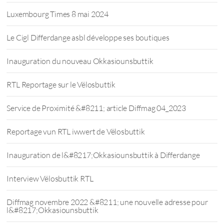
Luxembourg Times 8 mai 2024
Le Cigl Differdange asbl développe ses boutiques
Inauguration du nouveau Okkasiounsbuttik
RTL Reportage sur le Vëlosbuttik
Service de Proximité &#8211; article Diffmag 04_2023
Reportage vun RTL iwwert de Vëlosbuttik
Inauguration de l&#8217;Okkasiounsbuttik à Differdange
Interview Vëlosbuttik RTL
Diffmag novembre 2022 &#8211; une nouvelle adresse pour
l&#8217;Okkasiounsbuttik