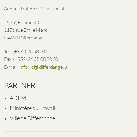
Administration et Siége social
1535°, Bâtiment C
115c, rue Emile Mark
L-4620 Differdange
Tel.: (+352) 26 58 00 20 1
Fax: (+352) 26 58 00 20 30
E-Mail:
info@cigl.differdange.lu
PARTNER
ADEM
Ministère du Travail
Ville de Differdange