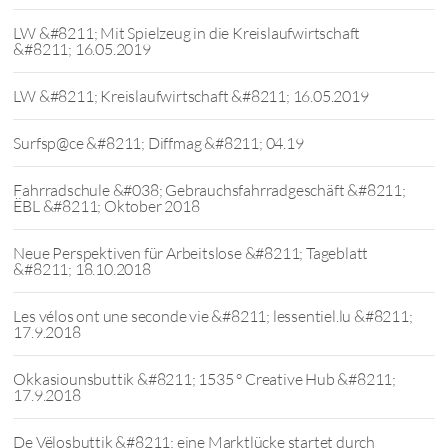
LW &#8211; Mit Spielzeug in die Kreislaufwirtschaft
&#8211; 16.05.2019
LW &#8211; Kreislaufwirtschaft &#8211; 16.05.2019
Surfsp@ce &#8211; Diffmag &#8211; 04.19
Fahrradschule &#038; Gebrauchsfahrradgeschäft &#8211;
ËBL &#8211; Oktober 2018
Neue Perspektiven für Arbeitslose &#8211; Tageblatt
&#8211; 18.10.2018
Les vélos ont une seconde vie &#8211; lessentiel.lu &#8211;
17.9.2018
Okkasiounsbuttik &#8211; 1535 ° Creative Hub &#8211;
17.9.2018
De Vëlosbuttik &#8211; eine Marktlücke startet durch