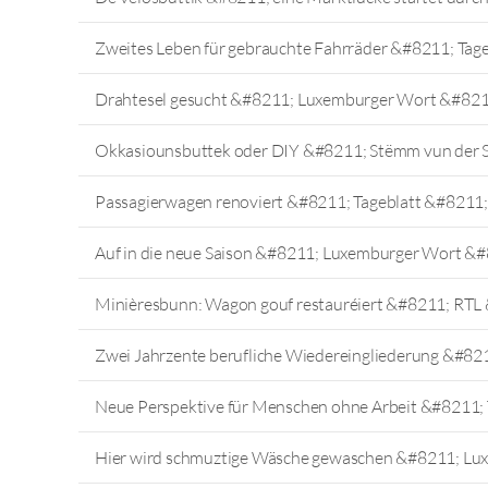
Zweites Leben für gebrauchte Fahrräder &#8211; Tag
Drahtesel gesucht &#8211; Luxemburger Wort &#821
Okkasiounsbuttek oder DIY &#8211; Stëmm vun der 
Passagierwagen renoviert &#8211; Tageblatt &#8211;
Auf in die neue Saison &#8211; Luxemburger Wort &#
Minièresbunn: Wagon gouf restauréiert &#8211; RTL
Zwei Jahrzente berufliche Wiedereingliederung &#821
Neue Perspektive für Menschen ohne Arbeit &#8211;
Hier wird schmuztige Wäsche gewaschen &#8211; Lu