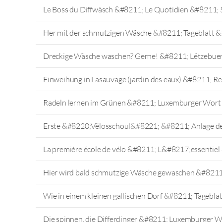
Le Boss du Diffwäsch &#8211; Le Quotidien &#8211; 
Her mit der schmutzigen Wäsche &#8211; Tageblatt &
Dreckige Wäsche waschen? Gerne! &#8211; Lëtzebuer
Einweihung in Lasauvage (jardin des eaux) &#8211; 
Radeln lernen im Grünen &#8211; Luxemburger Wort
Erste &#8220;Vëlosschoul&#8221; &#8211; Anlage de
La première école de vélo &#8211; L&#8217;essentie
Hier wird bald schmutzige Wäsche gewaschen &#821
Wie in einem kleinen gallischen Dorf &#8211; Tagebl
Die spinnen, die Differdinger &#8211; Luxemburger 