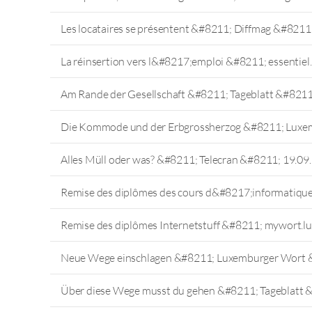
Les locataires se présentent &#8211; Diffmag &#8211
La réinsertion vers l&#8217;emploi &#8211; essentiel
Am Rande der Gesellschaft &#8211; Tageblatt &#8211
Die Kommode und der Erbgrossherzog &#8211; Luxe
Alles Müll oder was? &#8211; Telecran &#8211; 19.09
Remise des diplômes des cours d&#8217;informatiqu
Remise des diplômes Internetstuff &#8211; mywort.l
Neue Wege einschlagen &#8211; Luxemburger Wort 
Über diese Wege musst du gehen &#8211; Tageblatt 