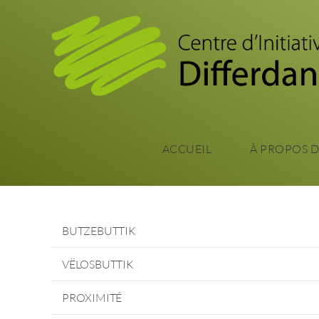
ACCUEIL
À PROPOS 
BUTZEBUTTIK
VËLOSBUTTIK
PROXIMITÉ