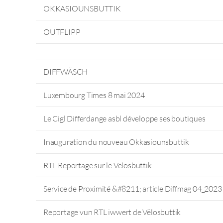
OKKASIOUNSBUTTIK
OUTFLIPP
DIFFWÄSCH
Luxembourg Times 8 mai 2024
Le Cigl Differdange asbl développe ses boutiques
Inauguration du nouveau Okkasiounsbuttik
RTL Reportage sur le Vëlosbuttik
Service de Proximité &#8211; article Diffmag 04_2023
Reportage vun RTL iwwert de Vëlosbuttik