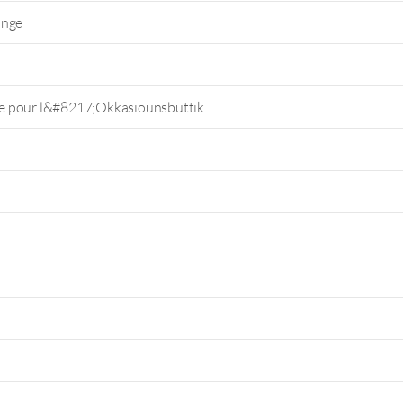
ange
e pour l&#8217;Okkasiounsbuttik