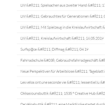
LW &#8211; Spielsachen aus zweiter Hand &#8211; 1
LW &#8211; Gebrauchtes für Generationen &#8211; 
LW &#8211; Mit Spielzeug in die Kreislaufwirtschaft
LW &#8211; Kreislaufwirtschaft &#8211; 16.05.2019
Surfsp@ce &#8211; Diffmag &#8211; 04.19
Fahrradschule &#038; Gebrauchsfahrradgeschäft &#
Neue Perspektiven für Arbeitslose &#8211; Tageblatt
Les vélos ont une seconde vie &#8211; lessentiel.lu &
Okkasiounsbuttik &#8211; 1535 ° Creative Hub &#82
De Vëlosbuttik &#8211; eine Marktlücke startet durc