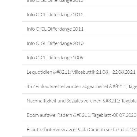
Info CIGL Differdange 2012
Info CIGL Differdange 2011
Info CIGL Differdange 2010
Info CIGL Differdange 2009
Le quotidien &#8211; Vëlosbuttik 21.08.+ 22.08.2021
457 Einkaufszettel wurden abgearbeitet &#8211; Tag
Nachhaltigkeit und Soziales vereinen &#8211; Tagebl
Boom auf zwei Rädern &#8211; Tageblatt -08.07.2020
Écoutez l’interview avec Paola Cimenti sur la radio 100