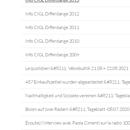
Info CIGL Differdange 2012
Info CIGL Differdange 2011
Info CIGL Differdange 2010
Info CIGL Differdange 2009
Le quotidien &#8211; Vëlosbuttik 21.08.+ 22.08.2021
457 Einkaufszettel wurden abgearbeitet &#8211; Tag
Nachhaltigkeit und Soziales vereinen &#8211; Tagebl
Boom auf zwei Rädern &#8211; Tageblatt -08.07.2020
Écoutez l’interview avec Paola Cimenti sur la radio 100