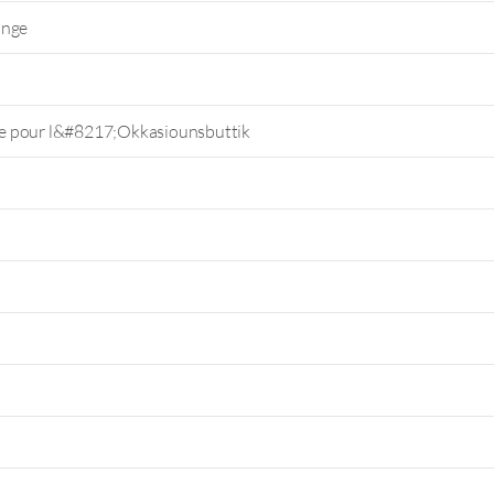
ange
e pour l&#8217;Okkasiounsbuttik