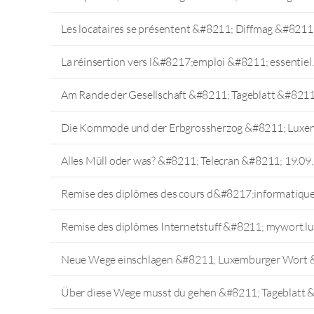
Les locataires se présentent &#8211; Diffmag &#8211
La réinsertion vers l&#8217;emploi &#8211; essentiel
Am Rande der Gesellschaft &#8211; Tageblatt &#8211
Die Kommode und der Erbgrossherzog &#8211; Luxe
Alles Müll oder was? &#8211; Telecran &#8211; 19.09
Remise des diplômes des cours d&#8217;informatiqu
Remise des diplômes Internetstuff &#8211; mywort.l
Neue Wege einschlagen &#8211; Luxemburger Wort 
Über diese Wege musst du gehen &#8211; Tageblatt 