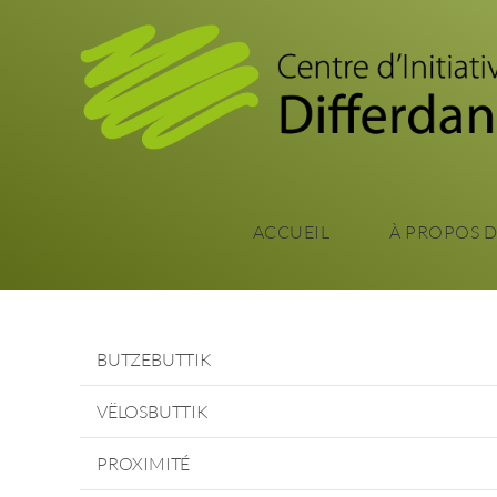
ACCUEIL
À PROPOS 
BUTZEBUTTIK
VËLOSBUTTIK
PROXIMITÉ