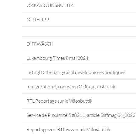
OKKASIOUNSBUTTIK
OUTFLIPP
DIFFWÄSCH
Luxembourg Times 8 mai 2024
Le Cigl Differdange asbl développe ses boutiques
Inauguration du nouveau Okkasiounsbuttik
RTL Reportage sur le Vëlosbuttik
Service de Proximité &#8211; article Diffmag 04_2023
Reportage vun RTL iwwert de Vëlosbuttik