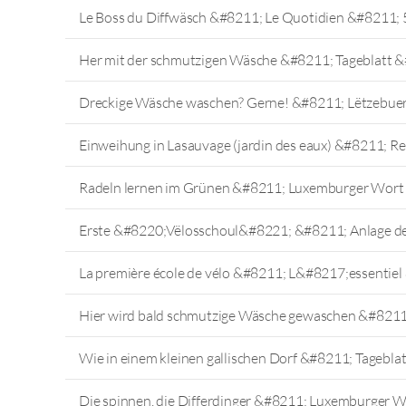
Le Boss du Diffwäsch &#8211; Le Quotidien &#8211; 
Her mit der schmutzigen Wäsche &#8211; Tageblatt &
Dreckige Wäsche waschen? Gerne! &#8211; Lëtzebuer
Einweihung in Lasauvage (jardin des eaux) &#8211; 
Radeln lernen im Grünen &#8211; Luxemburger Wort
Erste &#8220;Vëlosschoul&#8221; &#8211; Anlage de
La première école de vélo &#8211; L&#8217;essentie
Hier wird bald schmutzige Wäsche gewaschen &#821
Wie in einem kleinen gallischen Dorf &#8211; Tagebl
Die spinnen, die Differdinger &#8211; Luxemburger 