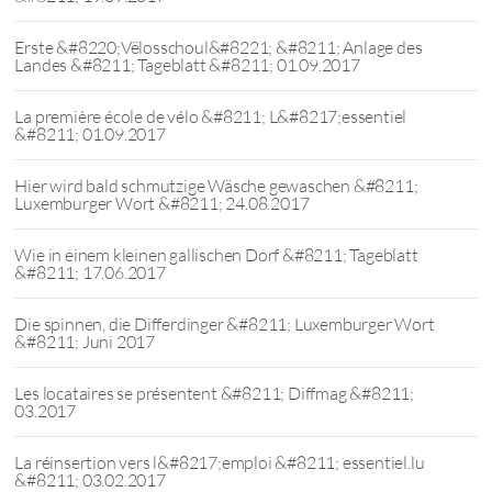
Erste &#8220;Vëlosschoul&#8221; &#8211; Anlage des
Landes &#8211; Tageblatt &#8211; 01.09.2017
La première école de vélo &#8211; L&#8217;essentiel
&#8211; 01.09.2017
Hier wird bald schmutzige Wäsche gewaschen &#8211;
Luxemburger Wort &#8211; 24.08.2017
Wie in einem kleinen gallischen Dorf &#8211; Tageblatt
&#8211; 17.06.2017
Die spinnen, die Differdinger &#8211; Luxemburger Wort
&#8211; Juni 2017
Les locataires se présentent &#8211; Diffmag &#8211;
03.2017
La réinsertion vers l&#8217;emploi &#8211; essentiel.lu
&#8211; 03.02.2017