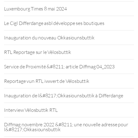
Luxembourg Times 8 mai 2024
Le Cigl Differdange asbl développe ses boutiques
Inauguration du nouveau Okkasiounsbuttik
RTL Reportage sur le Vëlosbuttik
Service de Proximité &#8211; article Diffmag 04_2023
Reportage vun RTL iwwert de Vëlosbuttik
Inauguration de l&#8217;Okkasiounsbuttik à Differdange
Interview Vëlosbuttik RTL
Diffmag novembre 2022 &#8211; une nouvelle adresse pour
l&#8217;Okkasiounsbuttik