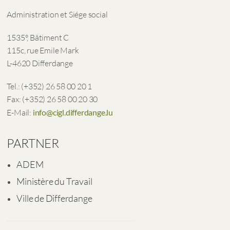
Administration et Siége social
1535°, Bâtiment C
115c, rue Emile Mark
L-4620 Differdange
Tel.: (+352) 26 58 00 20 1
Fax: (+352) 26 58 00 20 30
E-Mail:
info@cigl.differdange.lu
PARTNER
ADEM
Ministère du Travail
Ville de Differdange