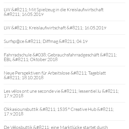
LW &#8211; Mit Spielzeug in die Kreislaufwirtschaft
&#8211; 16.05.2019
LW &#8211; Kreislaufwirtschaft &#8211; 16.05.2019
Surfsp@ce &#8211; Diffmag &#8211; 04.19
Fahrradschule &#038; Gebrauchsfahrradgeschäft &#8211;
ËBL &#8211; Oktober 2018
Neue Perspektiven für Arbeitslose &#8211; Tageblatt
&#8211; 18.10.2018
Les vélos ont une seconde vie &#8211; lessentiel.lu &#8211;
17.9.2018
Okkasiounsbuttik &#8211; 1535 ° Creative Hub &#8211;
17.9.2018
De Vëlosbuttik &#8211; eine Marktlücke startet durch