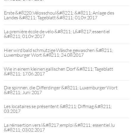
Erste &#8220;Vëlosschoul&#8221; &#8211; Anlage des
Landes &#8211; Tageblatt &#8211; 01.09.2017
La première école de vélo &#8211; L&#8217;essentiel
&#8211; 01.09.2017
Hier wird bald schmutzige Wäsche gewaschen &#8211;
Luxemburger Wort &#8211; 24.08.2017
Wie in einem kleinen gallischen Dorf &#8211; Tageblatt
&#8211; 17.06.2017
Die spinnen, die Differdinger &#8211; Luxemburger Wort
&#8211; Juni 2017
Les locataires se présentent &#8211; Diffmag &#8211;
03.2017
La réinsertion vers l&#8217;emploi &#8211; essentiel.lu
&#8211; 03.02.2017