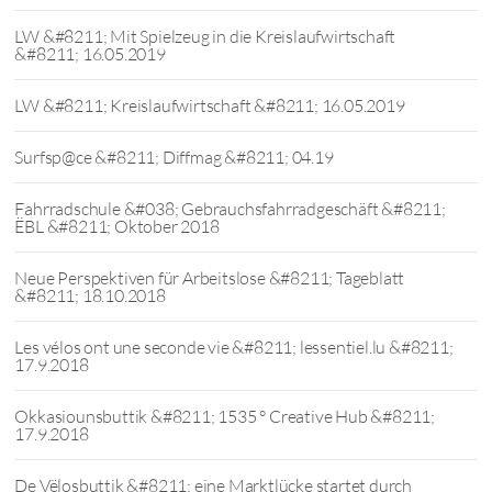
LW &#8211; Mit Spielzeug in die Kreislaufwirtschaft
&#8211; 16.05.2019
LW &#8211; Kreislaufwirtschaft &#8211; 16.05.2019
Surfsp@ce &#8211; Diffmag &#8211; 04.19
Fahrradschule &#038; Gebrauchsfahrradgeschäft &#8211;
ËBL &#8211; Oktober 2018
Neue Perspektiven für Arbeitslose &#8211; Tageblatt
&#8211; 18.10.2018
Les vélos ont une seconde vie &#8211; lessentiel.lu &#8211;
17.9.2018
Okkasiounsbuttik &#8211; 1535 ° Creative Hub &#8211;
17.9.2018
De Vëlosbuttik &#8211; eine Marktlücke startet durch