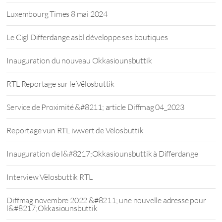
Luxembourg Times 8 mai 2024
Le Cigl Differdange asbl développe ses boutiques
Inauguration du nouveau Okkasiounsbuttik
RTL Reportage sur le Vëlosbuttik
Service de Proximité &#8211; article Diffmag 04_2023
Reportage vun RTL iwwert de Vëlosbuttik
Inauguration de l&#8217;Okkasiounsbuttik à Differdange
Interview Vëlosbuttik RTL
Diffmag novembre 2022 &#8211; une nouvelle adresse pour
l&#8217;Okkasiounsbuttik