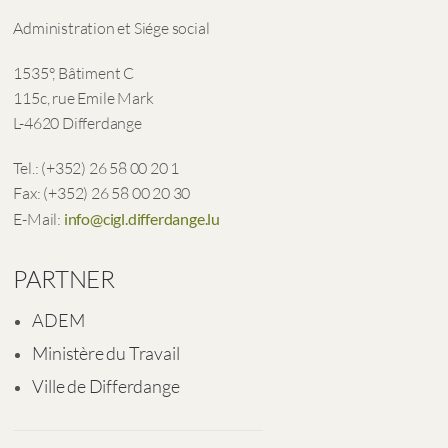
Administration et Siége social
1535°, Bâtiment C
115c, rue Emile Mark
L-4620 Differdange
Tel.: (+352) 26 58 00 20 1
Fax: (+352) 26 58 00 20 30
E-Mail:
info@cigl.differdange.lu
PARTNER
ADEM
Ministère du Travail
Ville de Differdange