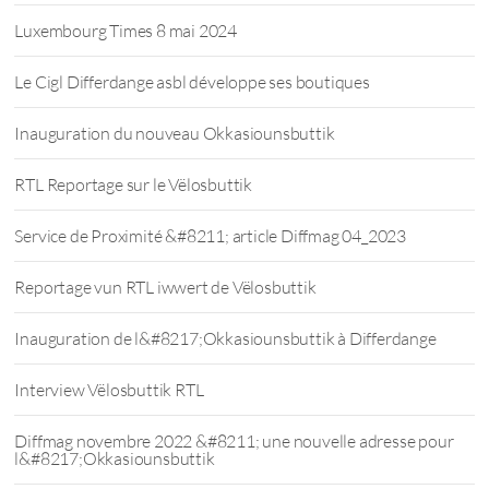
Luxembourg Times 8 mai 2024
Le Cigl Differdange asbl développe ses boutiques
Inauguration du nouveau Okkasiounsbuttik
RTL Reportage sur le Vëlosbuttik
Service de Proximité &#8211; article Diffmag 04_2023
Reportage vun RTL iwwert de Vëlosbuttik
Inauguration de l&#8217;Okkasiounsbuttik à Differdange
Interview Vëlosbuttik RTL
Diffmag novembre 2022 &#8211; une nouvelle adresse pour
l&#8217;Okkasiounsbuttik