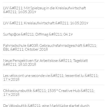
LW &#8211; Mit Spielzeug in die Kreislaufwirtschaft
&#8211; 16.05.2019
LW &#8211; Kreislaufwirtschaft &#8211; 16.05.2019
Surfsp@ce &#8211; Diffmag &#8211; 04.19
Fahrradschule &#038; Gebrauchsfahrradgeschäft &#8211;
ËBL &#8211; Oktober 2018
Neue Perspektiven für Arbeitslose &#8211; Tageblatt
&#8211; 18.10.2018
Les vélos ont une seconde vie &#8211; lessentiel.lu &#8211;
17.9.2018
Okkasiounsbuttik &#8211; 1535 ° Creative Hub &#8211;
17.9.2018
De Vëlosbuttik &#8211; eine Marktlücke startet durch