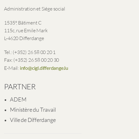
Administration et Siége social
1535°, Bâtiment C
115c, rue Emile Mark
L-4620 Differdange
Tel.: (+352) 26 58 00 20 1
Fax: (+352) 26 58 00 20 30
E-Mail:
info@cigl.differdange.lu
PARTNER
ADEM
Ministère du Travail
Ville de Differdange