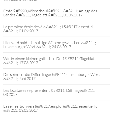
Erste &#8220;Vëlosschoul&#8221; &#8211; Anlage des
Landes &#8211; Tageblatt &#8211; 01.09.2017
La première école de vélo &#8211; L&#8217;essentiel
&#8211; 01.09.2017
Hier wird bald schmutzige Wäsche gewaschen &#8211;
Luxemburger Wort &#8211; 24.08.2017
Wie in einem kleinen gallischen Dorf &#8211; Tageblatt
&#8211; 17.06.2017
Die spinnen, die Differdinger &#8211; Luxemburger Wort
&#8211; Juni 2017
Les locataires se présentent &#8211; Diffmag &#8211;
03.2017
La réinsertion vers l&#8217;emploi &#8211; essentiel.lu
&#8211; 03.02.2017