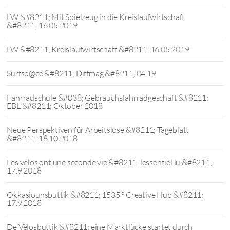
LW &#8211; Mit Spielzeug in die Kreislaufwirtschaft
&#8211; 16.05.2019
LW &#8211; Kreislaufwirtschaft &#8211; 16.05.2019
Surfsp@ce &#8211; Diffmag &#8211; 04.19
Fahrradschule &#038; Gebrauchsfahrradgeschäft &#8211;
ËBL &#8211; Oktober 2018
Neue Perspektiven für Arbeitslose &#8211; Tageblatt
&#8211; 18.10.2018
Les vélos ont une seconde vie &#8211; lessentiel.lu &#8211;
17.9.2018
Okkasiounsbuttik &#8211; 1535 ° Creative Hub &#8211;
17.9.2018
De Vëlosbuttik &#8211; eine Marktlücke startet durch