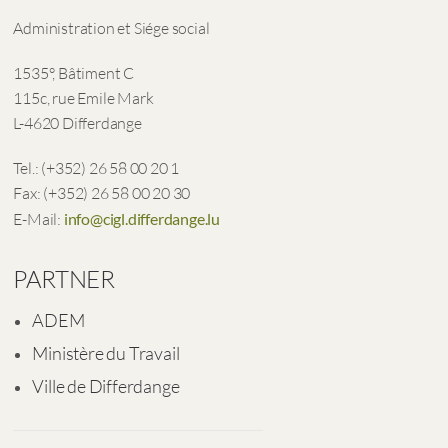
Administration et Siége social
1535°, Bâtiment C
115c, rue Emile Mark
L-4620 Differdange
Tel.: (+352) 26 58 00 20 1
Fax: (+352) 26 58 00 20 30
E-Mail:
info@cigl.differdange.lu
PARTNER
ADEM
Ministère du Travail
Ville de Differdange