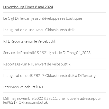
Luxembourg Times 8 mai 2024
Le Cigl Differdange asbl développe ses boutiques
Inauguration du nouveau Okkasiounsbuttik
RTL Reportage sur le Vëlosbuttik
Service de Proximité &#8211; article Diffmag 04_2023
Reportage vun RTL iwwert de Vëlosbuttik
Inauguration de l&#8217;Okkasiounsbuttik à Differdange
Interview Vëlosbuttik RTL
Diffmag novembre 2022 &#8211; une nouvelle adresse pour
l&#8217;Okkasiounsbuttik