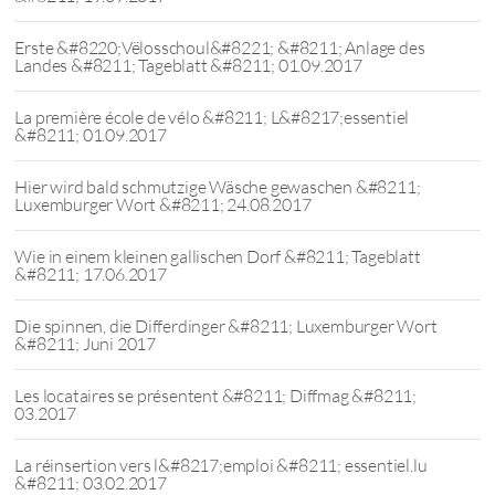
Erste &#8220;Vëlosschoul&#8221; &#8211; Anlage des
Landes &#8211; Tageblatt &#8211; 01.09.2017
La première école de vélo &#8211; L&#8217;essentiel
&#8211; 01.09.2017
Hier wird bald schmutzige Wäsche gewaschen &#8211;
Luxemburger Wort &#8211; 24.08.2017
Wie in einem kleinen gallischen Dorf &#8211; Tageblatt
&#8211; 17.06.2017
Die spinnen, die Differdinger &#8211; Luxemburger Wort
&#8211; Juni 2017
Les locataires se présentent &#8211; Diffmag &#8211;
03.2017
La réinsertion vers l&#8217;emploi &#8211; essentiel.lu
&#8211; 03.02.2017