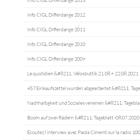
Info CIGL Differdange 2012
Info CIGL Differdange 2011
Info CIGL Differdange 2010
Info CIGL Differdange 2009
Le quotidien &#8211; Vëlosbuttik 21.08.+ 22.08.2021
457 Einkaufszettel wurden abgearbeitet &#8211; Tag
Nachhaltigkeit und Soziales vereinen &#8211; Tagebl
Boom auf zwei Rädern &#8211; Tageblatt -08.07.2020
Écoutez l’interview avec Paola Cimenti sur la radio 100