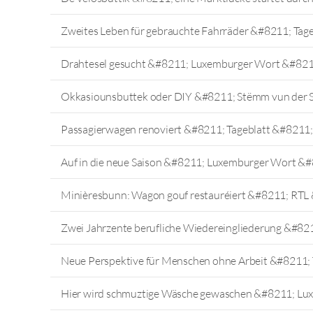
Zweites Leben für gebrauchte Fahrräder &#8211; Tag
Drahtesel gesucht &#8211; Luxemburger Wort &#821
Okkasiounsbuttek oder DIY &#8211; Stëmm vun der 
Passagierwagen renoviert &#8211; Tageblatt &#8211;
Auf in die neue Saison &#8211; Luxemburger Wort &#
Minièresbunn: Wagon gouf restauréiert &#8211; RTL
Zwei Jahrzente berufliche Wiedereingliederung &#821
Neue Perspektive für Menschen ohne Arbeit &#8211;
Hier wird schmuztige Wäsche gewaschen &#8211; Lu