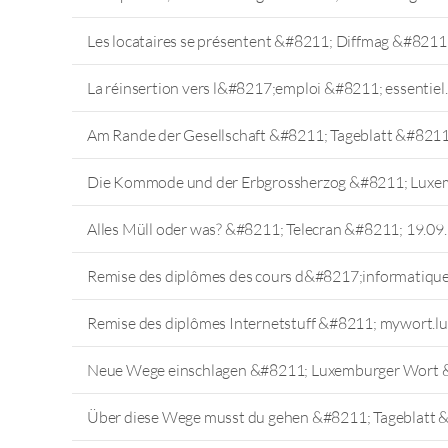
Les locataires se présentent &#8211; Diffmag &#8211
La réinsertion vers l&#8217;emploi &#8211; essentiel
Am Rande der Gesellschaft &#8211; Tageblatt &#8211
Die Kommode und der Erbgrossherzog &#8211; Luxe
Alles Müll oder was? &#8211; Telecran &#8211; 19.09
Remise des diplômes des cours d&#8217;informatiqu
Remise des diplômes Internetstuff &#8211; mywort.l
Neue Wege einschlagen &#8211; Luxemburger Wort 
Über diese Wege musst du gehen &#8211; Tageblatt 