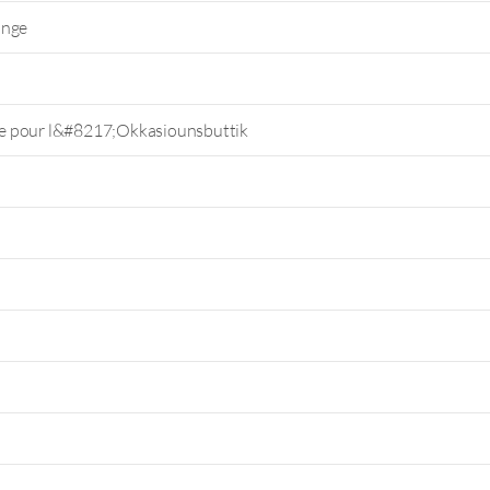
ange
e pour l&#8217;Okkasiounsbuttik