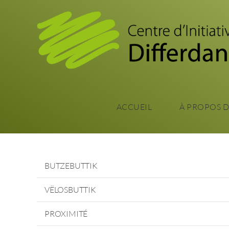
ACCUEIL
À PROPOS 
BUTZEBUTTIK
VËLOSBUTTIK
PROXIMITÉ