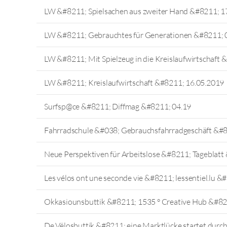
LW &#8211; Spielsachen aus zweiter Hand &#8211; 1
LW &#8211; Gebrauchtes für Generationen &#8211; 
LW &#8211; Mit Spielzeug in die Kreislaufwirtschaft
LW &#8211; Kreislaufwirtschaft &#8211; 16.05.2019
Surfsp@ce &#8211; Diffmag &#8211; 04.19
Fahrradschule &#038; Gebrauchsfahrradgeschäft &#
Neue Perspektiven für Arbeitslose &#8211; Tageblatt
Les vélos ont une seconde vie &#8211; lessentiel.lu &
Okkasiounsbuttik &#8211; 1535 ° Creative Hub &#82
De Vëlosbuttik &#8211; eine Marktlücke startet durc