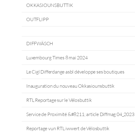
OKKASIOUNSBUTTIK
OUTFLIPP
DIFFWÄSCH
Luxembourg Times 8 mai 2024
Le Cigl Differdange asbl développe ses boutiques
Inauguration du nouveau Okkasiounsbuttik
RTL Reportage sur le Vëlosbuttik
Service de Proximité &#8211; article Diffmag 04_2023
Reportage vun RTL iwwert de Vëlosbuttik