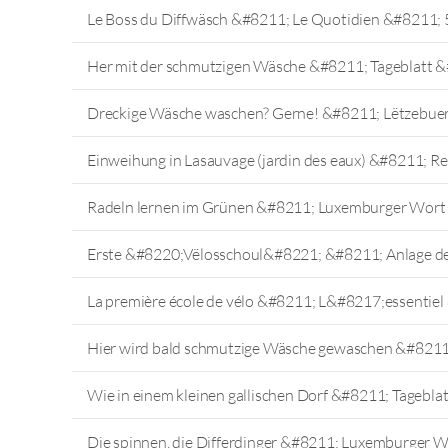
Le Boss du Diffwäsch &#8211; Le Quotidien &#8211; 
Her mit der schmutzigen Wäsche &#8211; Tageblatt &
Dreckige Wäsche waschen? Gerne! &#8211; Lëtzebuer
Einweihung in Lasauvage (jardin des eaux) &#8211; 
Radeln lernen im Grünen &#8211; Luxemburger Wort
Erste &#8220;Vëlosschoul&#8221; &#8211; Anlage de
La première école de vélo &#8211; L&#8217;essentie
Hier wird bald schmutzige Wäsche gewaschen &#821
Wie in einem kleinen gallischen Dorf &#8211; Tagebl
Die spinnen, die Differdinger &#8211; Luxemburger 