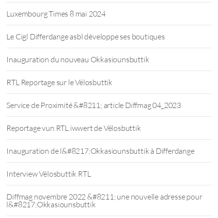
Luxembourg Times 8 mai 2024
Le Cigl Differdange asbl développe ses boutiques
Inauguration du nouveau Okkasiounsbuttik
RTL Reportage sur le Vëlosbuttik
Service de Proximité &#8211; article Diffmag 04_2023
Reportage vun RTL iwwert de Vëlosbuttik
Inauguration de l&#8217;Okkasiounsbuttik à Differdange
Interview Vëlosbuttik RTL
Diffmag novembre 2022 &#8211; une nouvelle adresse pour
l&#8217;Okkasiounsbuttik