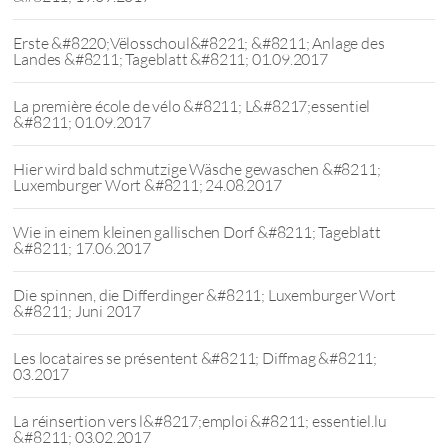
Erste &#8220;Vëlosschoul&#8221; &#8211; Anlage des
Landes &#8211; Tageblatt &#8211; 01.09.2017
La première école de vélo &#8211; L&#8217;essentiel
&#8211; 01.09.2017
Hier wird bald schmutzige Wäsche gewaschen &#8211;
Luxemburger Wort &#8211; 24.08.2017
Wie in einem kleinen gallischen Dorf &#8211; Tageblatt
&#8211; 17.06.2017
Die spinnen, die Differdinger &#8211; Luxemburger Wort
&#8211; Juni 2017
Les locataires se présentent &#8211; Diffmag &#8211;
03.2017
La réinsertion vers l&#8217;emploi &#8211; essentiel.lu
&#8211; 03.02.2017