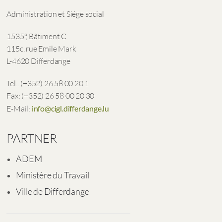
Administration et Siége social
1535°, Bâtiment C
115c, rue Emile Mark
L-4620 Differdange
Tel.: (+352) 26 58 00 20 1
Fax: (+352) 26 58 00 20 30
E-Mail:
info@cigl.differdange.lu
PARTNER
ADEM
Ministère du Travail
Ville de Differdange