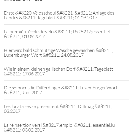
Erste &#8220;Vëlosschoul&#8221; &#8211; Anlage des
Landes &#8211; Tageblatt &#8211; 01.09.2017
La première école de vélo &#8211; L&#8217;essentiel
&#8211; 01.09.2017
Hier wird bald schmutzige Wäsche gewaschen &#8211;
Luxemburger Wort &#8211; 24.08.2017
Wie in einem kleinen gallischen Dorf &#8211; Tageblatt
&#8211; 17.06.2017
Die spinnen, die Differdinger &#8211; Luxemburger Wort
&#8211; Juni 2017
Les locataires se présentent &#8211; Diffmag &#8211;
03.2017
La réinsertion vers l&#8217;emploi &#8211; essentiel.lu
&#8211; 03.02.2017