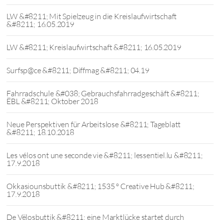
LW &#8211; Mit Spielzeug in die Kreislaufwirtschaft
&#8211; 16.05.2019
LW &#8211; Kreislaufwirtschaft &#8211; 16.05.2019
Surfsp@ce &#8211; Diffmag &#8211; 04.19
Fahrradschule &#038; Gebrauchsfahrradgeschäft &#8211;
ËBL &#8211; Oktober 2018
Neue Perspektiven für Arbeitslose &#8211; Tageblatt
&#8211; 18.10.2018
Les vélos ont une seconde vie &#8211; lessentiel.lu &#8211;
17.9.2018
Okkasiounsbuttik &#8211; 1535 ° Creative Hub &#8211;
17.9.2018
De Vëlosbuttik &#8211; eine Marktlücke startet durch