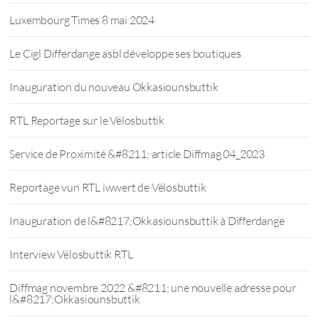
Luxembourg Times 8 mai 2024
Le Cigl Differdange asbl développe ses boutiques
Inauguration du nouveau Okkasiounsbuttik
RTL Reportage sur le Vëlosbuttik
Service de Proximité &#8211; article Diffmag 04_2023
Reportage vun RTL iwwert de Vëlosbuttik
Inauguration de l&#8217;Okkasiounsbuttik à Differdange
Interview Vëlosbuttik RTL
Diffmag novembre 2022 &#8211; une nouvelle adresse pour
l&#8217;Okkasiounsbuttik