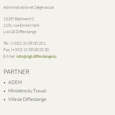
Administration et Siége social
1535°, Bâtiment C
115c, rue Emile Mark
L-4620 Differdange
Tel.: (+352) 26 58 00 20 1
Fax: (+352) 26 58 00 20 30
E-Mail:
info@cigl.differdange.lu
PARTNER
ADEM
Ministère du Travail
Ville de Differdange