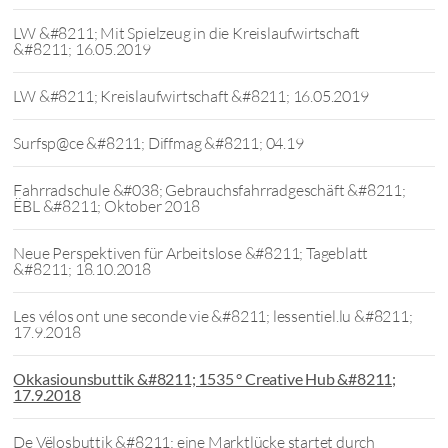
LW &#8211; Mit Spielzeug in die Kreislaufwirtschaft
&#8211; 16.05.2019
LW &#8211; Kreislaufwirtschaft &#8211; 16.05.2019
Surfsp@ce &#8211; Diffmag &#8211; 04.19
Fahrradschule &#038; Gebrauchsfahrradgeschäft &#8211;
ËBL &#8211; Oktober 2018
Neue Perspektiven für Arbeitslose &#8211; Tageblatt
&#8211; 18.10.2018
Les vélos ont une seconde vie &#8211; lessentiel.lu &#8211;
17.9.2018
Okkasiounsbuttik &#8211; 1535 ° Creative Hub &#8211;
17.9.2018
De Vëlosbuttik &#8211; eine Marktlücke startet durch