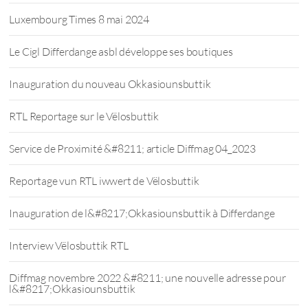
Luxembourg Times 8 mai 2024
Le Cigl Differdange asbl développe ses boutiques
Inauguration du nouveau Okkasiounsbuttik
RTL Reportage sur le Vëlosbuttik
Service de Proximité &#8211; article Diffmag 04_2023
Reportage vun RTL iwwert de Vëlosbuttik
Inauguration de l&#8217;Okkasiounsbuttik à Differdange
Interview Vëlosbuttik RTL
Diffmag novembre 2022 &#8211; une nouvelle adresse pour
l&#8217;Okkasiounsbuttik