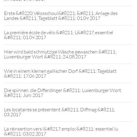
Erste &#8220;Vëlosschoul&#8221; &#8211; Anlage des
Landes &#8211; Tageblatt &#8211; 01.09.2017
La première école de vélo &#8211; L&#8217;essentiel
&#8211; 01.09.2017
Hier wird bald schmutzige Wäsche gewaschen &#8211;
Luxemburger Wort &#8211; 24.08.2017
Wie in einem kleinen gallischen Dorf &#8211; Tageblatt
&#8211; 17.06.2017
Die spinnen, die Differdinger &#8211; Luxemburger Wort
&#8211; Juni 2017
Les locataires se présentent &#8211; Diffmag &#8211;
03.2017
La réinsertion vers l&#8217;emploi &#8211; essentiel.lu
&#8211; 03.02.2017