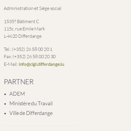
Administration et Siége social
1535°, Bâtiment C
115c, rue Emile Mark
L-4620 Differdange
Tel.: (+352) 26 58 00 20 1
Fax: (+352) 26 58 00 20 30
E-Mail:
info@cigl.differdange.lu
PARTNER
ADEM
Ministère du Travail
Ville de Differdange