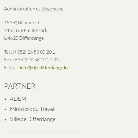
Administration et Siége social
1535°, Bâtiment C
115c, rue Emile Mark
L-4620 Differdange
Tel.: (+352) 26 58 00 20 1
Fax: (+352) 26 58 00 20 30
E-Mail:
info@cigl.differdange.lu
PARTNER
ADEM
Ministère du Travail
Ville de Differdange