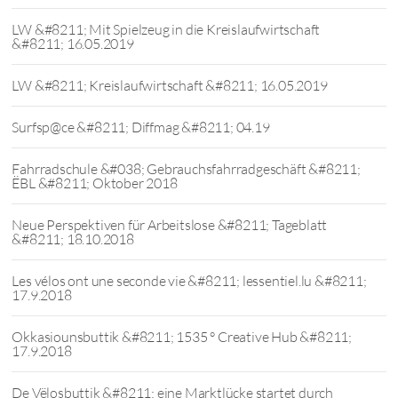
LW &#8211; Mit Spielzeug in die Kreislaufwirtschaft
&#8211; 16.05.2019
LW &#8211; Kreislaufwirtschaft &#8211; 16.05.2019
Surfsp@ce &#8211; Diffmag &#8211; 04.19
Fahrradschule &#038; Gebrauchsfahrradgeschäft &#8211;
ËBL &#8211; Oktober 2018
Neue Perspektiven für Arbeitslose &#8211; Tageblatt
&#8211; 18.10.2018
Les vélos ont une seconde vie &#8211; lessentiel.lu &#8211;
17.9.2018
Okkasiounsbuttik &#8211; 1535 ° Creative Hub &#8211;
17.9.2018
De Vëlosbuttik &#8211; eine Marktlücke startet durch