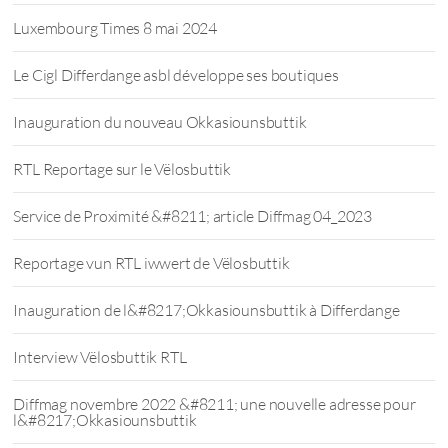
Luxembourg Times 8 mai 2024
Le Cigl Differdange asbl développe ses boutiques
Inauguration du nouveau Okkasiounsbuttik
RTL Reportage sur le Vëlosbuttik
Service de Proximité &#8211; article Diffmag 04_2023
Reportage vun RTL iwwert de Vëlosbuttik
Inauguration de l&#8217;Okkasiounsbuttik à Differdange
Interview Vëlosbuttik RTL
Diffmag novembre 2022 &#8211; une nouvelle adresse pour
l&#8217;Okkasiounsbuttik