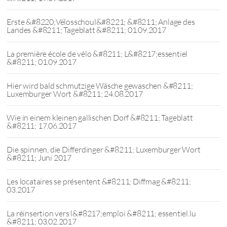
Erste &#8220;Vëlosschoul&#8221; &#8211; Anlage des
Landes &#8211; Tageblatt &#8211; 01.09.2017
La première école de vélo &#8211; L&#8217;essentiel
&#8211; 01.09.2017
Hier wird bald schmutzige Wäsche gewaschen &#8211;
Luxemburger Wort &#8211; 24.08.2017
Wie in einem kleinen gallischen Dorf &#8211; Tageblatt
&#8211; 17.06.2017
Die spinnen, die Differdinger &#8211; Luxemburger Wort
&#8211; Juni 2017
Les locataires se présentent &#8211; Diffmag &#8211;
03.2017
La réinsertion vers l&#8217;emploi &#8211; essentiel.lu
&#8211; 03.02.2017