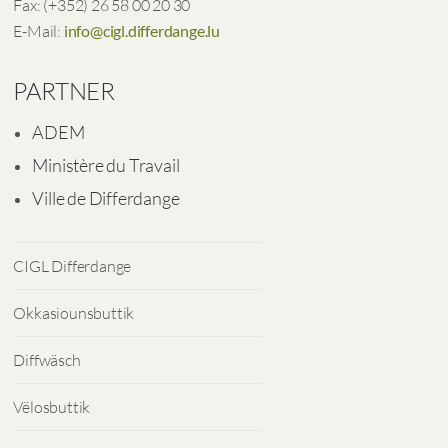
Fax: (+352) 26 58 00 20 30
E-Mail:
info@cigl.differdange.lu
PARTNER
ADEM
Ministère du Travail
Ville de Differdange
CIGL Differdange
Okkasiounsbuttik
Diffwäsch
Vëlosbuttik