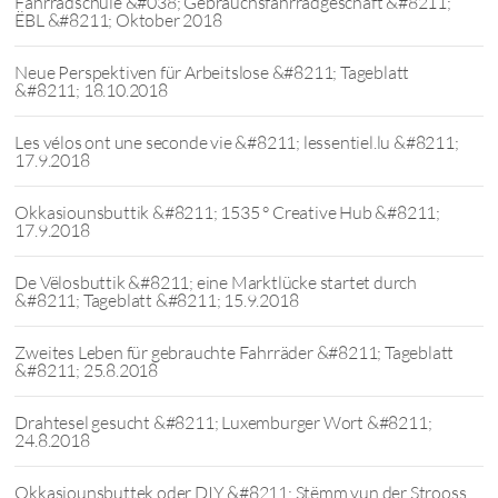
Fahrradschule &#038; Gebrauchsfahrradgeschäft &#8211;
ËBL &#8211; Oktober 2018
Neue Perspektiven für Arbeitslose &#8211; Tageblatt
&#8211; 18.10.2018
Les vélos ont une seconde vie &#8211; lessentiel.lu &#8211;
17.9.2018
Okkasiounsbuttik &#8211; 1535 ° Creative Hub &#8211;
17.9.2018
De Vëlosbuttik &#8211; eine Marktlücke startet durch
&#8211; Tageblatt &#8211; 15.9.2018
Zweites Leben für gebrauchte Fahrräder &#8211; Tageblatt
&#8211; 25.8.2018
Drahtesel gesucht &#8211; Luxemburger Wort &#8211;
24.8.2018
Okkasiounsbuttek oder DIY &#8211; Stëmm vun der Strooss