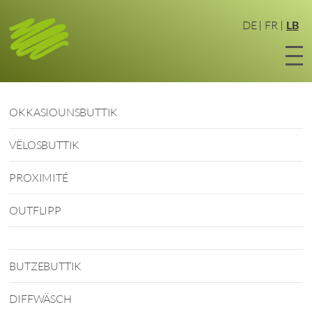
Zum
Haaptinhalt
DE
FR
LB
sprangen
OKKASIOUNSBUTTIK
VËLOSBUTTIK
PROXIMITÉ
OUTFLIPP
BUTZEBUTTIK
DIFFWÄSCH