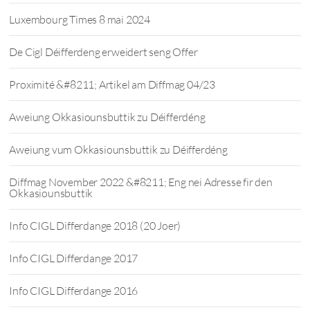
Luxembourg Times 8 mai 2024
De Cigl Déifferdeng erweidert seng Offer
Proximité &#8211; Artikel am Diffmag 04/23
Aweiung Okkasiounsbuttik zu Déifferdéng
Aweiung vum Okkasiounsbuttik zu Déifferdéng
Diffmag November 2022 &#8211; Eng nei Adresse fir den
Okkasiounsbuttik
Info CIGL Differdange 2018 (20 Joer)
Info CIGL Differdange 2017
Info CIGL Differdange 2016