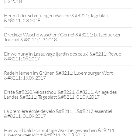
5.3.2018
Her mit der schmutzigen Wäsche &#8211; Tageblatt
&#8211; 2.3.2018
Dreckige Wäsche waschen? Gerne! &#8211; Lëtzebuerger
Journal &#8211; 2.3.2018
Einweihung in Lasauvage (jardin des eaux) &#8211; Revue
&#8211; 09.2017
Radeln lernen im Grünen &#8211; Luxemburger Wort
&#8211; 19.09.2017
Erste &#8220;Vëlosschoul&#8221; &#8211; Anlage des
Landes &#8211; Tageblatt &#8211; 01.09.2017
La première école de vélo &#8211; L&#8217;essentiel
&#8211; 01.09.2017
Hier wird bald schmutzige Wäsche gewaschen &#8211;
Luxemburger Wort &#8211; 24.08.2017