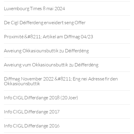
Luxembourg Times 8 mai 2024
De Cigl Déifferdeng erweidert seng Offer
Proximité &#8211; Artikel am Diffmag 04/23
Aweiung Okkasiounsbuttik zu Déifferdéng
Aweiung vum Okkasiounsbuttik zu Déifferdéng
Diffmag November 2022 &#8211; Eng nei Adresse fir den
Okkasiounsbuttik
Info CIGL Differdange 2018 (20 Joer)
Info CIGL Differdange 2017
Info CIGL Differdange 2016