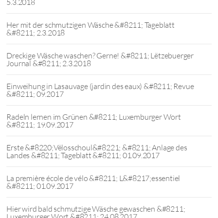
5.3.2018
Her mit der schmutzigen Wäsche &#8211; Tageblatt
&#8211; 2.3.2018
Dreckige Wäsche waschen? Gerne! &#8211; Lëtzebuerger
Journal &#8211; 2.3.2018
Einweihung in Lasauvage (jardin des eaux) &#8211; Revue
&#8211; 09.2017
Radeln lernen im Grünen &#8211; Luxemburger Wort
&#8211; 19.09.2017
Erste &#8220;Vëlosschoul&#8221; &#8211; Anlage des
Landes &#8211; Tageblatt &#8211; 01.09.2017
La première école de vélo &#8211; L&#8217;essentiel
&#8211; 01.09.2017
Hier wird bald schmutzige Wäsche gewaschen &#8211;
Luxemburger Wort &#8211; 24.08.2017