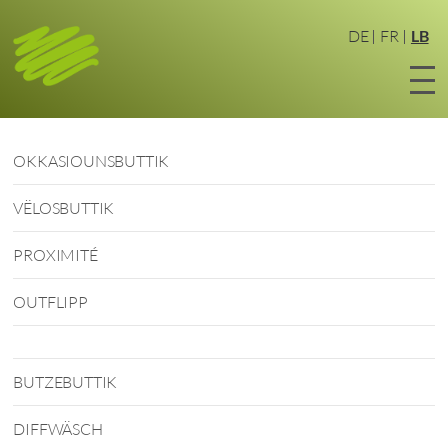
Zum
Haaptinhalt
DE
FR
LB
sprangen
OKKASIOUNSBUTTIK
VËLOSBUTTIK
PROXIMITÉ
OUTFLIPP
BUTZEBUTTIK
DIFFWÄSCH