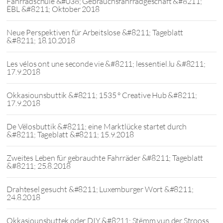
Fahrradschule &#038; Gebrauchsfahrradgeschäft &#8211;
ËBL &#8211; Oktober 2018
Neue Perspektiven für Arbeitslose &#8211; Tageblatt
&#8211; 18.10.2018
Les vélos ont une seconde vie &#8211; lessentiel.lu &#8211;
17.9.2018
Okkasiounsbuttik &#8211; 1535 ° Creative Hub &#8211;
17.9.2018
De Vëlosbuttik &#8211; eine Marktlücke startet durch
&#8211; Tageblatt &#8211; 15.9.2018
Zweites Leben für gebrauchte Fahrräder &#8211; Tageblatt
&#8211; 25.8.2018
Drahtesel gesucht &#8211; Luxemburger Wort &#8211;
24.8.2018
Okkasiounsbuttek oder DIY &#8211; Stëmm vun der Strooss