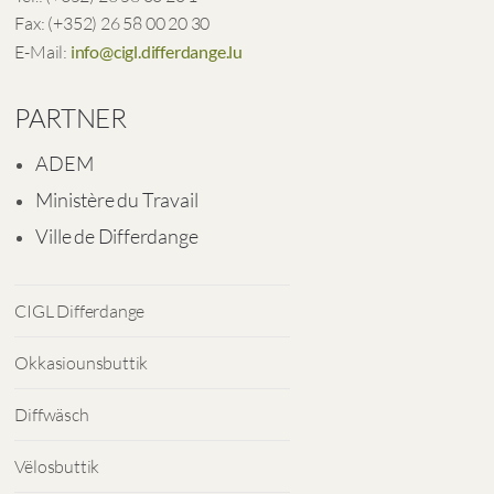
Fax: (+352) 26 58 00 20 30
E-Mail:
info@cigl.differdange.lu
PARTNER
ADEM
Ministère du Travail
Ville de Differdange
CIGL Differdange
Okkasiounsbuttik
Diffwäsch
Vëlosbuttik