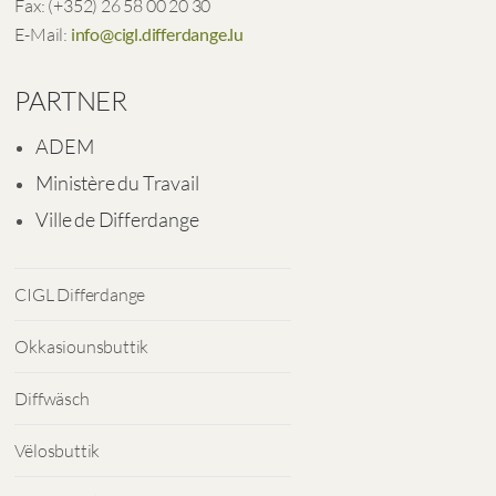
Fax: (+352) 26 58 00 20 30
E-Mail:
info@cigl.differdange.lu
PARTNER
ADEM
Ministère du Travail
Ville de Differdange
CIGL Differdange
Okkasiounsbuttik
Diffwäsch
Vëlosbuttik