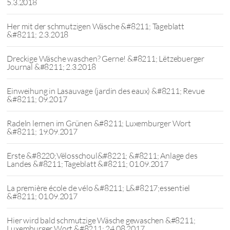
5.3.2018
Her mit der schmutzigen Wäsche &#8211; Tageblatt
&#8211; 2.3.2018
Dreckige Wäsche waschen? Gerne! &#8211; Lëtzebuerger
Journal &#8211; 2.3.2018
Einweihung in Lasauvage (jardin des eaux) &#8211; Revue
&#8211; 09.2017
Radeln lernen im Grünen &#8211; Luxemburger Wort
&#8211; 19.09.2017
Erste &#8220;Vëlosschoul&#8221; &#8211; Anlage des
Landes &#8211; Tageblatt &#8211; 01.09.2017
La première école de vélo &#8211; L&#8217;essentiel
&#8211; 01.09.2017
Hier wird bald schmutzige Wäsche gewaschen &#8211;
Luxemburger Wort &#8211; 24.08.2017