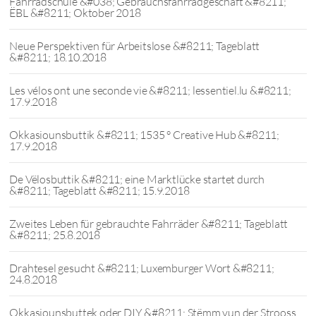
Fahrradschule &#038; Gebrauchsfahrradgeschäft &#8211;
ËBL &#8211; Oktober 2018
Neue Perspektiven für Arbeitslose &#8211; Tageblatt
&#8211; 18.10.2018
Les vélos ont une seconde vie &#8211; lessentiel.lu &#8211;
17.9.2018
Okkasiounsbuttik &#8211; 1535 ° Creative Hub &#8211;
17.9.2018
De Vëlosbuttik &#8211; eine Marktlücke startet durch
&#8211; Tageblatt &#8211; 15.9.2018
Zweites Leben für gebrauchte Fahrräder &#8211; Tageblatt
&#8211; 25.8.2018
Drahtesel gesucht &#8211; Luxemburger Wort &#8211;
24.8.2018
Okkasiounsbuttek oder DIY &#8211; Stëmm vun der Strooss