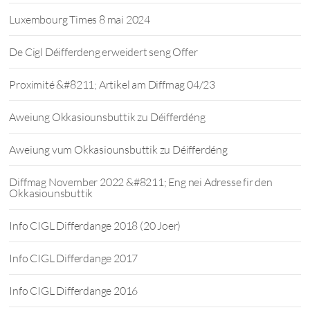
Luxembourg Times 8 mai 2024
De Cigl Déifferdeng erweidert seng Offer
Proximité &#8211; Artikel am Diffmag 04/23
Aweiung Okkasiounsbuttik zu Déifferdéng
Aweiung vum Okkasiounsbuttik zu Déifferdéng
Diffmag November 2022 &#8211; Eng nei Adresse fir den
Okkasiounsbuttik
Info CIGL Differdange 2018 (20 Joer)
Info CIGL Differdange 2017
Info CIGL Differdange 2016