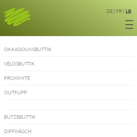
Zum
Haaptinhalt
DE
FR
LB
sprangen
OKKASIOUNSBUTTIK
VËLOSBUTTIK
PROXIMITÉ
OUTFLIPP
BUTZEBUTTIK
DIFFWÄSCH