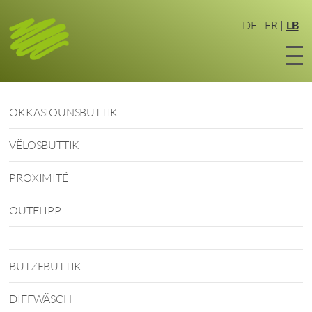
Zum
Haaptinhalt
DE
FR
LB
sprangen
OKKASIOUNSBUTTIK
VËLOSBUTTIK
PROXIMITÉ
OUTFLIPP
BUTZEBUTTIK
DIFFWÄSCH