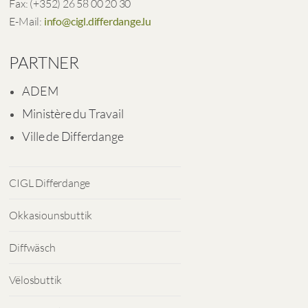
Fax: (+352) 26 58 00 20 30
E-Mail:
info@cigl.differdange.lu
PARTNER
ADEM
Ministère du Travail
Ville de Differdange
CIGL Differdange
Okkasiounsbuttik
Diffwäsch
Vëlosbuttik