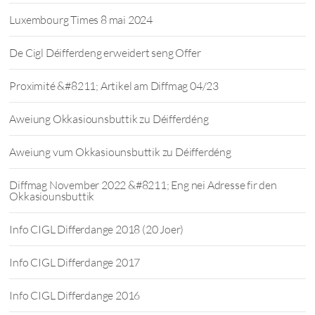
Luxembourg Times 8 mai 2024
De Cigl Déifferdeng erweidert seng Offer
Proximité &#8211; Artikel am Diffmag 04/23
Aweiung Okkasiounsbuttik zu Déifferdéng
Aweiung vum Okkasiounsbuttik zu Déifferdéng
Diffmag November 2022 &#8211; Eng nei Adresse fir den
Okkasiounsbuttik
Info CIGL Differdange 2018 (20 Joer)
Info CIGL Differdange 2017
Info CIGL Differdange 2016