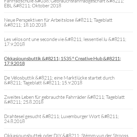
Fahrradschule &#038; Gebrauchsfahrradgeschäft &#8211;
ËBL &#8211; Oktober 2018
Neue Perspektiven für Arbeitslose &#8211; Tageblatt
&#8211; 18.10.2018
Les vélos ont une seconde vie &#8211; lessentiel.lu &#8211;
17.9.2018
Okkasiounsbuttik &#8211; 1535 ° Creative Hub &#8211;
17.9.2018
De Vëlosbuttik &#8211; eine Marktlücke startet durch
&#8211; Tageblatt &#8211; 15.9.2018
Zweites Leben für gebrauchte Fahrräder &#8211; Tageblatt
&#8211; 25.8.2018
Drahtesel gesucht &#8211; Luxemburger Wort &#8211;
24.8.2018
Okkasiounsbuttek oder DIY &#8211; Stëmm vun der Strooss