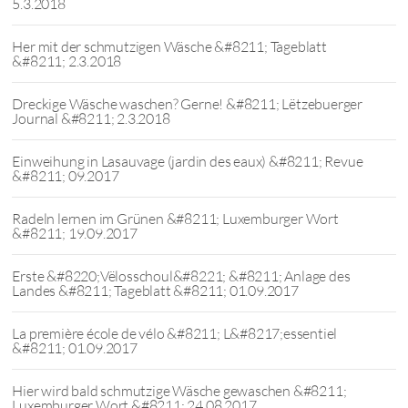
5.3.2018
Her mit der schmutzigen Wäsche &#8211; Tageblatt
&#8211; 2.3.2018
Dreckige Wäsche waschen? Gerne! &#8211; Lëtzebuerger
Journal &#8211; 2.3.2018
Einweihung in Lasauvage (jardin des eaux) &#8211; Revue
&#8211; 09.2017
Radeln lernen im Grünen &#8211; Luxemburger Wort
&#8211; 19.09.2017
Erste &#8220;Vëlosschoul&#8221; &#8211; Anlage des
Landes &#8211; Tageblatt &#8211; 01.09.2017
La première école de vélo &#8211; L&#8217;essentiel
&#8211; 01.09.2017
Hier wird bald schmutzige Wäsche gewaschen &#8211;
Luxemburger Wort &#8211; 24.08.2017