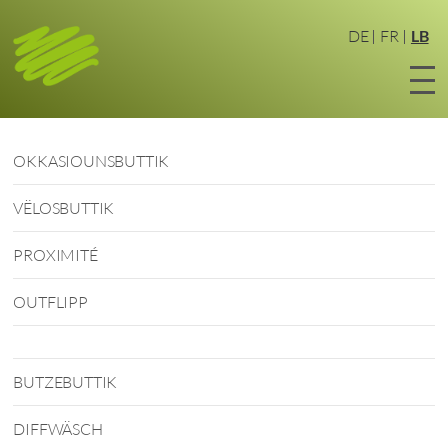
Zum
Haaptinhalt
DE
FR
LB
sprangen
OKKASIOUNSBUTTIK
VËLOSBUTTIK
PROXIMITÉ
OUTFLIPP
BUTZEBUTTIK
DIFFWÄSCH