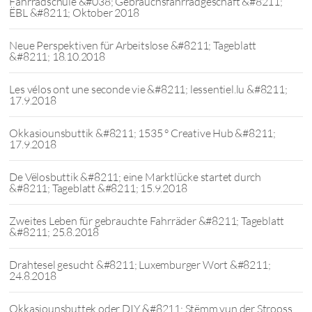
Fahrradschule &#038; Gebrauchsfahrradgeschäft &#8211;
ËBL &#8211; Oktober 2018
Neue Perspektiven für Arbeitslose &#8211; Tageblatt
&#8211; 18.10.2018
Les vélos ont une seconde vie &#8211; lessentiel.lu &#8211;
17.9.2018
Okkasiounsbuttik &#8211; 1535 ° Creative Hub &#8211;
17.9.2018
De Vëlosbuttik &#8211; eine Marktlücke startet durch
&#8211; Tageblatt &#8211; 15.9.2018
Zweites Leben für gebrauchte Fahrräder &#8211; Tageblatt
&#8211; 25.8.2018
Drahtesel gesucht &#8211; Luxemburger Wort &#8211;
24.8.2018
Okkasiounsbuttek oder DIY &#8211; Stëmm vun der Strooss