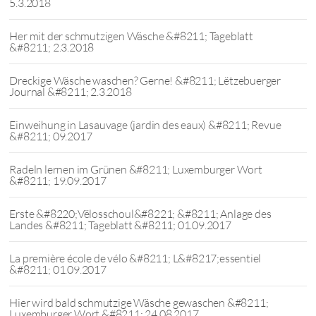
5.3.2018
Her mit der schmutzigen Wäsche &#8211; Tageblatt
&#8211; 2.3.2018
Dreckige Wäsche waschen? Gerne! &#8211; Lëtzebuerger
Journal &#8211; 2.3.2018
Einweihung in Lasauvage (jardin des eaux) &#8211; Revue
&#8211; 09.2017
Radeln lernen im Grünen &#8211; Luxemburger Wort
&#8211; 19.09.2017
Erste &#8220;Vëlosschoul&#8221; &#8211; Anlage des
Landes &#8211; Tageblatt &#8211; 01.09.2017
La première école de vélo &#8211; L&#8217;essentiel
&#8211; 01.09.2017
Hier wird bald schmutzige Wäsche gewaschen &#8211;
Luxemburger Wort &#8211; 24.08.2017