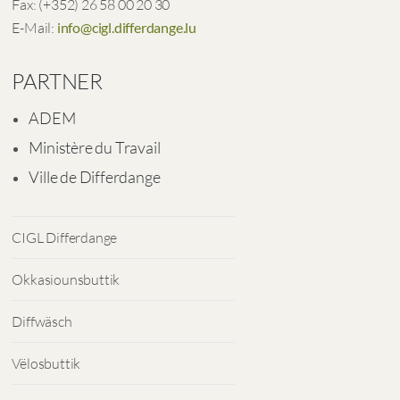
Fax: (+352) 26 58 00 20 30
E-Mail:
info@cigl.differdange.lu
PARTNER
ADEM
Ministère du Travail
Ville de Differdange
CIGL Differdange
Okkasiounsbuttik
Diffwäsch
Vëlosbuttik