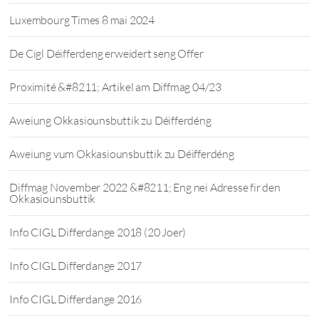
Luxembourg Times 8 mai 2024
De Cigl Déifferdeng erweidert seng Offer
Proximité &#8211; Artikel am Diffmag 04/23
Aweiung Okkasiounsbuttik zu Déifferdéng
Aweiung vum Okkasiounsbuttik zu Déifferdéng
Diffmag November 2022 &#8211; Eng nei Adresse fir den
Okkasiounsbuttik
Info CIGL Differdange 2018 (20 Joer)
Info CIGL Differdange 2017
Info CIGL Differdange 2016