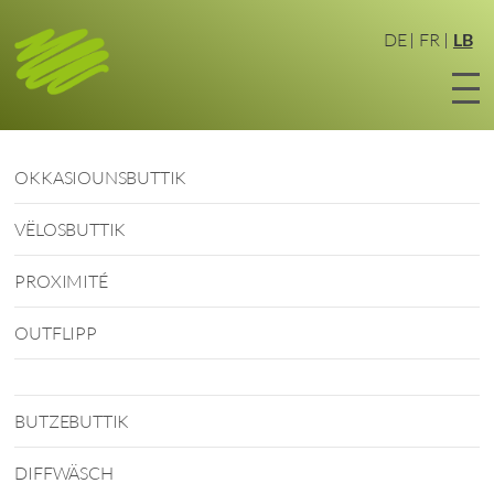
Zum
Haaptinhalt
DE
FR
LB
sprangen
OKKASIOUNSBUTTIK
VËLOSBUTTIK
PROXIMITÉ
OUTFLIPP
BUTZEBUTTIK
DIFFWÄSCH