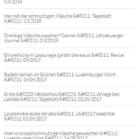
5.3.2018
Her mit der schmutzigen Wäsche &#8211; Tageblatt
&#8211; 2.3.2018
Dreckige Wäsche waschen? Gerne! &#8211; Lëtzebuerger
Journal &#8211; 2.3.2018
Einweihung in Lasauvage (jardin des eaux) &#8211; Revue
&#8211; 09.2017
Radeln lernen im Grünen &#8211; Luxemburger Wort
&#8211; 19.09.2017
Erste &#8220;Vëlosschoul&#8221; &#8211; Anlage des
Landes &#8211; Tageblatt &#8211; 01.09.2017
La première école de vélo &#8211; L&#8217;essentiel
&#8211; 01.09.2017
Hier wird bald schmutzige Wäsche gewaschen &#8211;
Luxemburger Wort &#8211; 24.08.2017