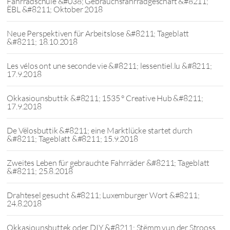
Fahrradschule &#038; Gebrauchsfahrradgeschäft &#8211;
ËBL &#8211; Oktober 2018
Neue Perspektiven für Arbeitslose &#8211; Tageblatt
&#8211; 18.10.2018
Les vélos ont une seconde vie &#8211; lessentiel.lu &#8211;
17.9.2018
Okkasiounsbuttik &#8211; 1535 ° Creative Hub &#8211;
17.9.2018
De Vëlosbuttik &#8211; eine Marktlücke startet durch
&#8211; Tageblatt &#8211; 15.9.2018
Zweites Leben für gebrauchte Fahrräder &#8211; Tageblatt
&#8211; 25.8.2018
Drahtesel gesucht &#8211; Luxemburger Wort &#8211;
24.8.2018
Okkasiounsbuttek oder DIY &#8211; Stëmm vun der Strooss