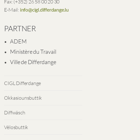
Fax: (+352) 26 58 00 20 30
E-Mail:
info@cigl.differdange.lu
PARTNER
ADEM
Ministère du Travail
Ville de Differdange
CIGL Differdange
Okkasiounsbuttik
Diffwäsch
Vëlosbuttik