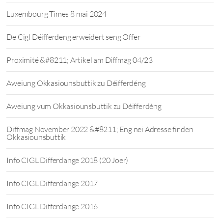
Luxembourg Times 8 mai 2024
De Cigl Déifferdeng erweidert seng Offer
Proximité &#8211; Artikel am Diffmag 04/23
Aweiung Okkasiounsbuttik zu Déifferdéng
Aweiung vum Okkasiounsbuttik zu Déifferdéng
Diffmag November 2022 &#8211; Eng nei Adresse fir den
Okkasiounsbuttik
Info CIGL Differdange 2018 (20 Joer)
Info CIGL Differdange 2017
Info CIGL Differdange 2016