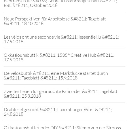
Fahrradschule &#038; Gebrauchsfahrradgeschäft &#8211;
ËBL &#8211; Oktober 2018
Neue Perspektiven für Arbeitslose &#8211; Tageblatt
&#8211; 18.10.2018
Les vélos ont une seconde vie &#8211; lessentiel.lu &#8211;
17.9.2018
Okkasiounsbuttik &#8211; 1535 ° Creative Hub &#8211;
17.9.2018
De Vëlosbuttik &#8211; eine Marktlücke startet durch
&#8211; Tageblatt &#8211; 15.9.2018
Zweites Leben für gebrauchte Fahrräder &#8211; Tageblatt
&#8211; 25.8.2018
Drahtesel gesucht &#8211; Luxemburger Wort &#8211;
24.8.2018
Okkasiounsbuttek oder DIY &#8211; Stëmm vun der Strooss