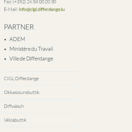
Fax: (+352) 26 58 00 20 30
E-Mail:
info@cigl.differdange.lu
PARTNER
ADEM
Ministère du Travail
Ville de Differdange
CIGL Differdange
Okkasiounsbuttik
Diffwäsch
Vëlosbuttik