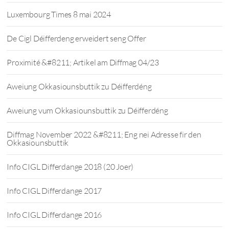
Luxembourg Times 8 mai 2024
De Cigl Déifferdeng erweidert seng Offer
Proximité &#8211; Artikel am Diffmag 04/23
Aweiung Okkasiounsbuttik zu Déifferdéng
Aweiung vum Okkasiounsbuttik zu Déifferdéng
Diffmag November 2022 &#8211; Eng nei Adresse fir den
Okkasiounsbuttik
Info CIGL Differdange 2018 (20 Joer)
Info CIGL Differdange 2017
Info CIGL Differdange 2016