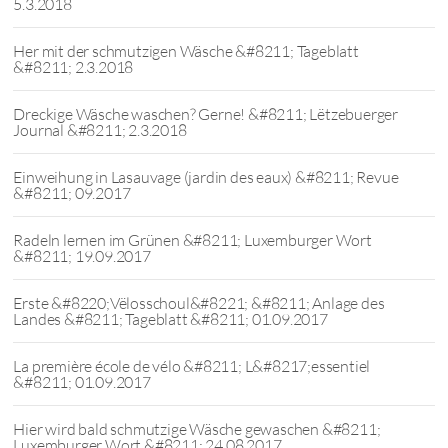
5.3.2018
Her mit der schmutzigen Wäsche &#8211; Tageblatt
&#8211; 2.3.2018
Dreckige Wäsche waschen? Gerne! &#8211; Lëtzebuerger
Journal &#8211; 2.3.2018
Einweihung in Lasauvage (jardin des eaux) &#8211; Revue
&#8211; 09.2017
Radeln lernen im Grünen &#8211; Luxemburger Wort
&#8211; 19.09.2017
Erste &#8220;Vëlosschoul&#8221; &#8211; Anlage des
Landes &#8211; Tageblatt &#8211; 01.09.2017
La première école de vélo &#8211; L&#8217;essentiel
&#8211; 01.09.2017
Hier wird bald schmutzige Wäsche gewaschen &#8211;
Luxemburger Wort &#8211; 24.08.2017