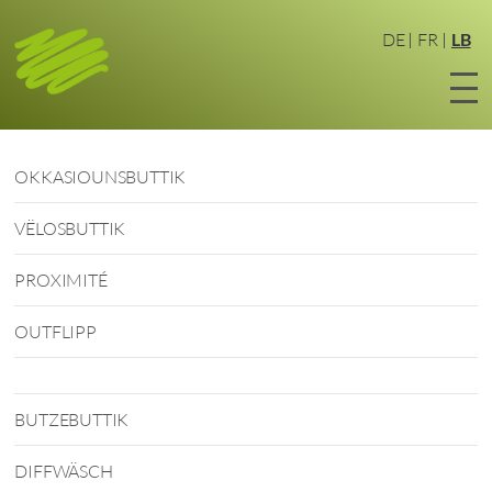
Zum
Haaptinhalt
DE
FR
LB
sprangen
OKKASIOUNSBUTTIK
VËLOSBUTTIK
PROXIMITÉ
OUTFLIPP
BUTZEBUTTIK
DIFFWÄSCH