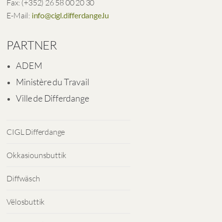
Fax: (+352) 26 58 00 20 30
E-Mail:
info@cigl.differdange.lu
PARTNER
ADEM
Ministère du Travail
Ville de Differdange
CIGL Differdange
Okkasiounsbuttik
Diffwäsch
Vëlosbuttik