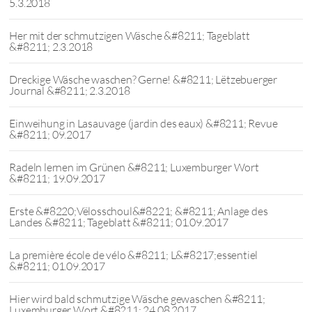
5.3.2018
Her mit der schmutzigen Wäsche &#8211; Tageblatt
&#8211; 2.3.2018
Dreckige Wäsche waschen? Gerne! &#8211; Lëtzebuerger
Journal &#8211; 2.3.2018
Einweihung in Lasauvage (jardin des eaux) &#8211; Revue
&#8211; 09.2017
Radeln lernen im Grünen &#8211; Luxemburger Wort
&#8211; 19.09.2017
Erste &#8220;Vëlosschoul&#8221; &#8211; Anlage des
Landes &#8211; Tageblatt &#8211; 01.09.2017
La première école de vélo &#8211; L&#8217;essentiel
&#8211; 01.09.2017
Hier wird bald schmutzige Wäsche gewaschen &#8211;
Luxemburger Wort &#8211; 24.08.2017