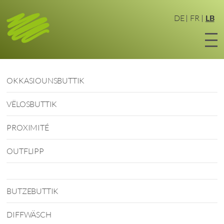
Zum
Haaptinhalt
DE
FR
LB
sprangen
OKKASIOUNSBUTTIK
VËLOSBUTTIK
PROXIMITÉ
OUTFLIPP
BUTZEBUTTIK
DIFFWÄSCH