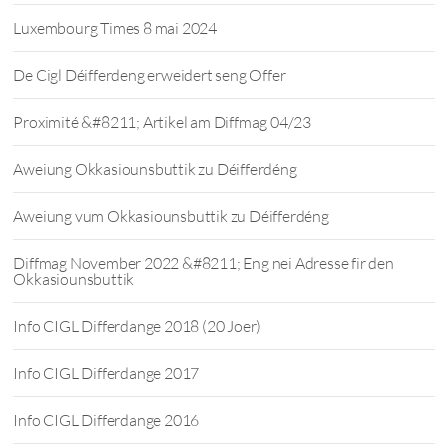
Luxembourg Times 8 mai 2024
De Cigl Déifferdeng erweidert seng Offer
Proximité &#8211; Artikel am Diffmag 04/23
Aweiung Okkasiounsbuttik zu Déifferdéng
Aweiung vum Okkasiounsbuttik zu Déifferdéng
Diffmag November 2022 &#8211; Eng nei Adresse fir den
Okkasiounsbuttik
Info CIGL Differdange 2018 (20 Joer)
Info CIGL Differdange 2017
Info CIGL Differdange 2016