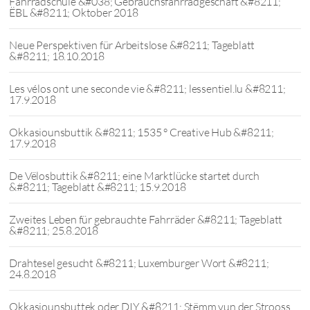
Fahrradschule &#038; Gebrauchsfahrradgeschäft &#8211;
ËBL &#8211; Oktober 2018
Neue Perspektiven für Arbeitslose &#8211; Tageblatt
&#8211; 18.10.2018
Les vélos ont une seconde vie &#8211; lessentiel.lu &#8211;
17.9.2018
Okkasiounsbuttik &#8211; 1535 ° Creative Hub &#8211;
17.9.2018
De Vëlosbuttik &#8211; eine Marktlücke startet durch
&#8211; Tageblatt &#8211; 15.9.2018
Zweites Leben für gebrauchte Fahrräder &#8211; Tageblatt
&#8211; 25.8.2018
Drahtesel gesucht &#8211; Luxemburger Wort &#8211;
24.8.2018
Okkasiounsbuttek oder DIY &#8211; Stëmm vun der Strooss