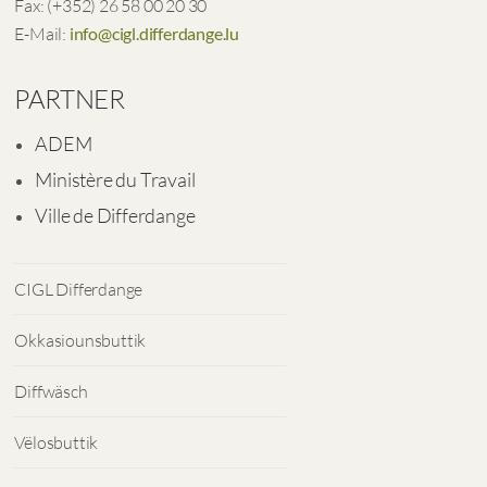
Fax: (+352) 26 58 00 20 30
E-Mail:
info@cigl.differdange.lu
PARTNER
ADEM
Ministère du Travail
Ville de Differdange
CIGL Differdange
Okkasiounsbuttik
Diffwäsch
Vëlosbuttik