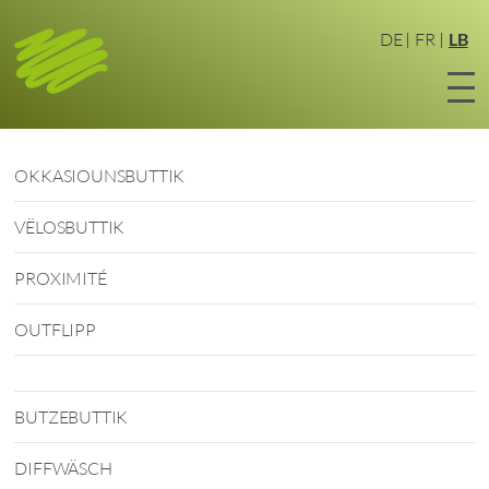
Zum
Haaptinhalt
DE
FR
LB
sprangen
OKKASIOUNSBUTTIK
VËLOSBUTTIK
PROXIMITÉ
OUTFLIPP
BUTZEBUTTIK
DIFFWÄSCH