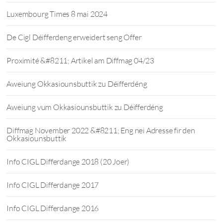
Luxembourg Times 8 mai 2024
De Cigl Déifferdeng erweidert seng Offer
Proximité &#8211; Artikel am Diffmag 04/23
Aweiung Okkasiounsbuttik zu Déifferdéng
Aweiung vum Okkasiounsbuttik zu Déifferdéng
Diffmag November 2022 &#8211; Eng nei Adresse fir den
Okkasiounsbuttik
Info CIGL Differdange 2018 (20 Joer)
Info CIGL Differdange 2017
Info CIGL Differdange 2016