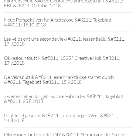
Fahrradschule &#038; Gebrauchsfahrradgeschäft &#8211;
ËBL &#8211; Oktober 2018
Neue Perspektiven für Arbeitslose &#8211; Tageblatt
&#8211; 18.10.2018
Les vélos ont une seconde vie &#8211; lessentiel.lu &#8211;
17.9.2018
Okkasiounsbuttik &#8211; 1535 ° Creative Hub &#8211;
17.9.2018
De Vëlosbuttik &#8211; eine Marktlücke startet durch
&#8211; Tageblatt &#8211; 15.9.2018
Zweites Leben für gebrauchte Fahrräder &#8211; Tageblatt
&#8211; 25.8.2018
Drahtesel gesucht &#8211; Luxemburger Wort &#8211;
24.8.2018
Okkasiounsbuttek oder DIY &#8211; Stëmm vun der Strooss