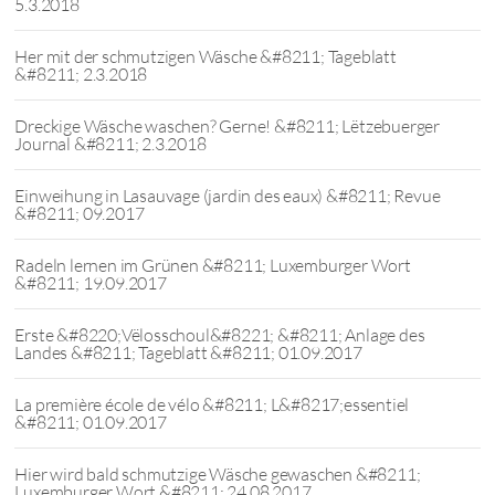
5.3.2018
Her mit der schmutzigen Wäsche &#8211; Tageblatt
&#8211; 2.3.2018
Dreckige Wäsche waschen? Gerne! &#8211; Lëtzebuerger
Journal &#8211; 2.3.2018
Einweihung in Lasauvage (jardin des eaux) &#8211; Revue
&#8211; 09.2017
Radeln lernen im Grünen &#8211; Luxemburger Wort
&#8211; 19.09.2017
Erste &#8220;Vëlosschoul&#8221; &#8211; Anlage des
Landes &#8211; Tageblatt &#8211; 01.09.2017
La première école de vélo &#8211; L&#8217;essentiel
&#8211; 01.09.2017
Hier wird bald schmutzige Wäsche gewaschen &#8211;
Luxemburger Wort &#8211; 24.08.2017