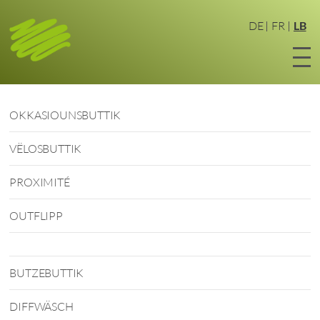
Zum
Haaptinhalt
DE
FR
LB
sprangen
OKKASIOUNSBUTTIK
VËLOSBUTTIK
PROXIMITÉ
OUTFLIPP
BUTZEBUTTIK
DIFFWÄSCH