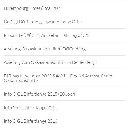
Luxembourg Times 8 mai 2024
De Cigl Déifferdeng erweidert seng Offer
Proximité &#8211; Artikel am Diffmag 04/23
Aweiung Okkasiounsbuttik zu Déifferdéng
Aweiung vum Okkasiounsbuttik zu Déifferdéng
Diffmag November 2022 &#8211; Eng nei Adresse fir den
Okkasiounsbuttik
Info CIGL Differdange 2018 (20 Joer)
Info CIGL Differdange 2017
Info CIGL Differdange 2016