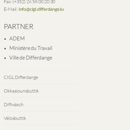
Fax: (+352) 26 58 00 20 30
E-Mail:
info@cigl.differdange.lu
PARTNER
ADEM
Ministère du Travail
Ville de Differdange
CIGL Differdange
Okkasiounsbuttik
Diffwäsch
Vëlosbuttik