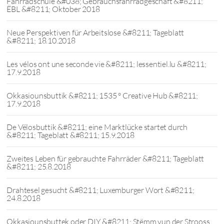
Fahrradschule &#038; Gebrauchsfahrradgeschäft &#8211;
ËBL &#8211; Oktober 2018
Neue Perspektiven für Arbeitslose &#8211; Tageblatt
&#8211; 18.10.2018
Les vélos ont une seconde vie &#8211; lessentiel.lu &#8211;
17.9.2018
Okkasiounsbuttik &#8211; 1535 ° Creative Hub &#8211;
17.9.2018
De Vëlosbuttik &#8211; eine Marktlücke startet durch
&#8211; Tageblatt &#8211; 15.9.2018
Zweites Leben für gebrauchte Fahrräder &#8211; Tageblatt
&#8211; 25.8.2018
Drahtesel gesucht &#8211; Luxemburger Wort &#8211;
24.8.2018
Okkasiounsbuttek oder DIY &#8211; Stëmm vun der Strooss