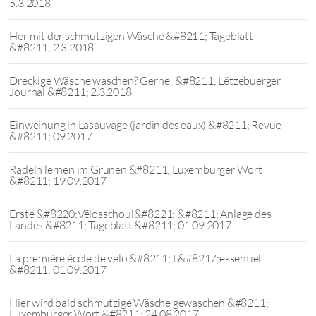
5.3.2018
Her mit der schmutzigen Wäsche &#8211; Tageblatt
&#8211; 2.3.2018
Dreckige Wäsche waschen? Gerne! &#8211; Lëtzebuerger
Journal &#8211; 2.3.2018
Einweihung in Lasauvage (jardin des eaux) &#8211; Revue
&#8211; 09.2017
Radeln lernen im Grünen &#8211; Luxemburger Wort
&#8211; 19.09.2017
Erste &#8220;Vëlosschoul&#8221; &#8211; Anlage des
Landes &#8211; Tageblatt &#8211; 01.09.2017
La première école de vélo &#8211; L&#8217;essentiel
&#8211; 01.09.2017
Hier wird bald schmutzige Wäsche gewaschen &#8211;
Luxemburger Wort &#8211; 24.08.2017