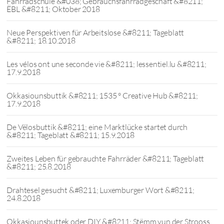
Fahrradschule &#038; Gebrauchsfahrradgeschäft &#8211;
ËBL &#8211; Oktober 2018
Neue Perspektiven für Arbeitslose &#8211; Tageblatt
&#8211; 18.10.2018
Les vélos ont une seconde vie &#8211; lessentiel.lu &#8211;
17.9.2018
Okkasiounsbuttik &#8211; 1535 ° Creative Hub &#8211;
17.9.2018
De Vëlosbuttik &#8211; eine Marktlücke startet durch
&#8211; Tageblatt &#8211; 15.9.2018
Zweites Leben für gebrauchte Fahrräder &#8211; Tageblatt
&#8211; 25.8.2018
Drahtesel gesucht &#8211; Luxemburger Wort &#8211;
24.8.2018
Okkasiounsbuttek oder DIY &#8211; Stëmm vun der Strooss