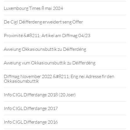
Luxembourg Times 8 mai 2024
De Cigl Déifferdeng erweidert seng Offer
Proximité &#8211; Artikel am Diffmag 04/23
Aweiung Okkasiounsbuttik zu Déifferdéng
Aweiung vum Okkasiounsbuttik zu Déifferdéng
Diffmag November 2022 &#8211; Eng nei Adresse fir den
Okkasiounsbuttik
Info CIGL Differdange 2018 (20 Joer)
Info CIGL Differdange 2017
Info CIGL Differdange 2016