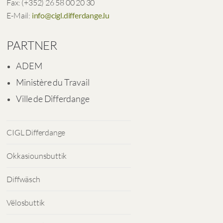
Fax: (+352) 26 58 00 20 30
E-Mail:
info@cigl.differdange.lu
PARTNER
ADEM
Ministère du Travail
Ville de Differdange
CIGL Differdange
Okkasiounsbuttik
Diffwäsch
Vëlosbuttik