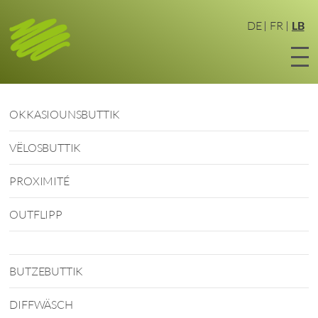
Zum
Haaptinhalt
DE
FR
LB
sprangen
OKKASIOUNSBUTTIK
VËLOSBUTTIK
PROXIMITÉ
OUTFLIPP
BUTZEBUTTIK
DIFFWÄSCH