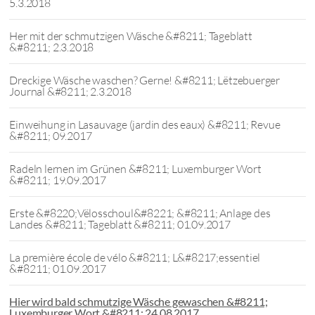
5.3.2018
Her mit der schmutzigen Wäsche &#8211; Tageblatt
&#8211; 2.3.2018
Dreckige Wäsche waschen? Gerne! &#8211; Lëtzebuerger
Journal &#8211; 2.3.2018
Einweihung in Lasauvage (jardin des eaux) &#8211; Revue
&#8211; 09.2017
Radeln lernen im Grünen &#8211; Luxemburger Wort
&#8211; 19.09.2017
Erste &#8220;Vëlosschoul&#8221; &#8211; Anlage des
Landes &#8211; Tageblatt &#8211; 01.09.2017
La première école de vélo &#8211; L&#8217;essentiel
&#8211; 01.09.2017
Hier wird bald schmutzige Wäsche gewaschen &#8211;
Luxemburger Wort &#8211; 24.08.2017