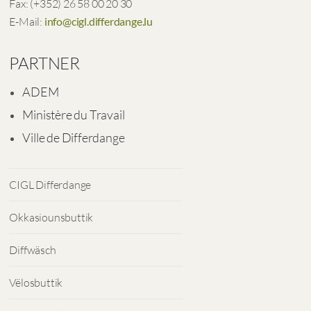
Fax: (+352) 26 58 00 20 30
E-Mail:
info@cigl.differdange.lu
PARTNER
ADEM
Ministère du Travail
Ville de Differdange
CIGL Differdange
Okkasiounsbuttik
Diffwäsch
Vëlosbuttik