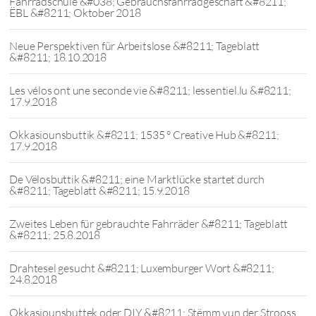
Fahrradschule &#038; Gebrauchsfahrradgeschäft &#8211;
ËBL &#8211; Oktober 2018
Neue Perspektiven für Arbeitslose &#8211; Tageblatt
&#8211; 18.10.2018
Les vélos ont une seconde vie &#8211; lessentiel.lu &#8211;
17.9.2018
Okkasiounsbuttik &#8211; 1535 ° Creative Hub &#8211;
17.9.2018
De Vëlosbuttik &#8211; eine Marktlücke startet durch
&#8211; Tageblatt &#8211; 15.9.2018
Zweites Leben für gebrauchte Fahrräder &#8211; Tageblatt
&#8211; 25.8.2018
Drahtesel gesucht &#8211; Luxemburger Wort &#8211;
24.8.2018
Okkasiounsbuttek oder DIY &#8211; Stëmm vun der Strooss