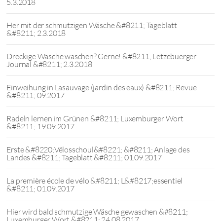
5.3.2018
Her mit der schmutzigen Wäsche &#8211; Tageblatt
&#8211; 2.3.2018
Dreckige Wäsche waschen? Gerne! &#8211; Lëtzebuerger
Journal &#8211; 2.3.2018
Einweihung in Lasauvage (jardin des eaux) &#8211; Revue
&#8211; 09.2017
Radeln lernen im Grünen &#8211; Luxemburger Wort
&#8211; 19.09.2017
Erste &#8220;Vëlosschoul&#8221; &#8211; Anlage des
Landes &#8211; Tageblatt &#8211; 01.09.2017
La première école de vélo &#8211; L&#8217;essentiel
&#8211; 01.09.2017
Hier wird bald schmutzige Wäsche gewaschen &#8211;
Luxemburger Wort &#8211; 24.08.2017