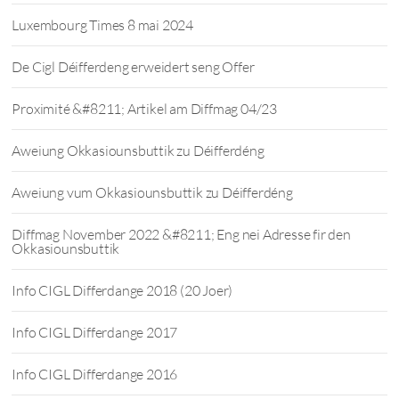
Luxembourg Times 8 mai 2024
De Cigl Déifferdeng erweidert seng Offer
Proximité &#8211; Artikel am Diffmag 04/23
Aweiung Okkasiounsbuttik zu Déifferdéng
Aweiung vum Okkasiounsbuttik zu Déifferdéng
Diffmag November 2022 &#8211; Eng nei Adresse fir den
Okkasiounsbuttik
Info CIGL Differdange 2018 (20 Joer)
Info CIGL Differdange 2017
Info CIGL Differdange 2016