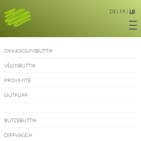
Zum
Haaptinhalt
DE
FR
LB
sprangen
OKKASIOUNSBUTTIK
VËLOSBUTTIK
PROXIMITÉ
OUTFLIPP
BUTZEBUTTIK
DIFFWÄSCH