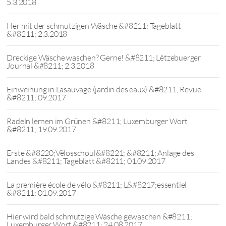
5.3.2018
Her mit der schmutzigen Wäsche &#8211; Tageblatt
&#8211; 2.3.2018
Dreckige Wäsche waschen? Gerne! &#8211; Lëtzebuerger
Journal &#8211; 2.3.2018
Einweihung in Lasauvage (jardin des eaux) &#8211; Revue
&#8211; 09.2017
Radeln lernen im Grünen &#8211; Luxemburger Wort
&#8211; 19.09.2017
Erste &#8220;Vëlosschoul&#8221; &#8211; Anlage des
Landes &#8211; Tageblatt &#8211; 01.09.2017
La première école de vélo &#8211; L&#8217;essentiel
&#8211; 01.09.2017
Hier wird bald schmutzige Wäsche gewaschen &#8211;
Luxemburger Wort &#8211; 24.08.2017