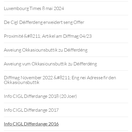
Luxembourg Times 8 mai 2024
De Cigl Déifferdeng erweidert seng Offer
Proximité &#8211; Artikel am Diffmag 04/23
Aweiung Okkasiounsbuttik zu Déifferdéng
Aweiung vum Okkasiounsbuttik zu Déifferdéng
Diffmag November 2022 &#8211; Eng nei Adresse fir den
Okkasiounsbuttik
Info CIGL Differdange 2018 (20 Joer)
Info CIGL Differdange 2017
Info CIGL Differdange 2016