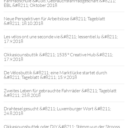
Fahrradschule &#038; Gebrauchsfahrradgeschäft &#8211;
ËBL &#8211; Oktober 2018
Neue Perspektiven für Arbeitslose &#8211; Tageblatt
&#8211; 18.10.2018
Les vélos ont une seconde vie &#8211; lessentiel.lu &#8211;
17.9.2018
Okkasiounsbuttik &#8211; 1535 ° Creative Hub &#8211;
17.9.2018
De Vëlosbuttik &#8211; eine Marktlücke startet durch
&#8211; Tageblatt &#8211; 15.9.2018
Zweites Leben für gebrauchte Fahrräder &#8211; Tageblatt
&#8211; 25.8.2018
Drahtesel gesucht &#8211; Luxemburger Wort &#8211;
24.8.2018
Okkasiounsbuttek oder DIY &#8211; Stëmm vun der Strooss