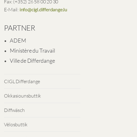
Fax: (+352) 26 58 00 20 30
E-Mail:
info@cigl.differdange.lu
PARTNER
ADEM
Ministère du Travail
Ville de Differdange
CIGL Differdange
Okkasiounsbuttik
Diffwäsch
Vëlosbuttik