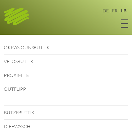
Zum
Haaptinhalt
DE
FR
LB
sprangen
OKKASIOUNSBUTTIK
VËLOSBUTTIK
PROXIMITÉ
OUTFLIPP
BUTZEBUTTIK
DIFFWÄSCH