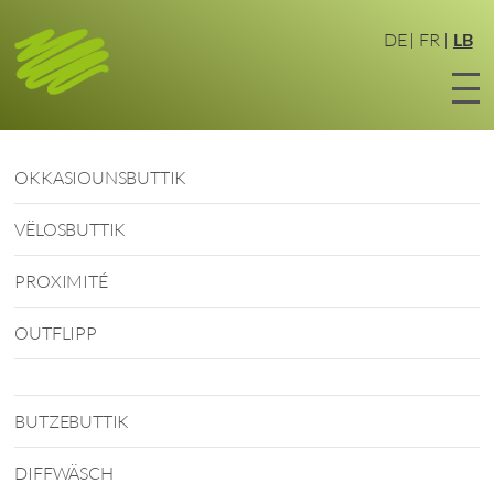
Zum
Haaptinhalt
DE
FR
LB
sprangen
OKKASIOUNSBUTTIK
VËLOSBUTTIK
PROXIMITÉ
OUTFLIPP
BUTZEBUTTIK
DIFFWÄSCH