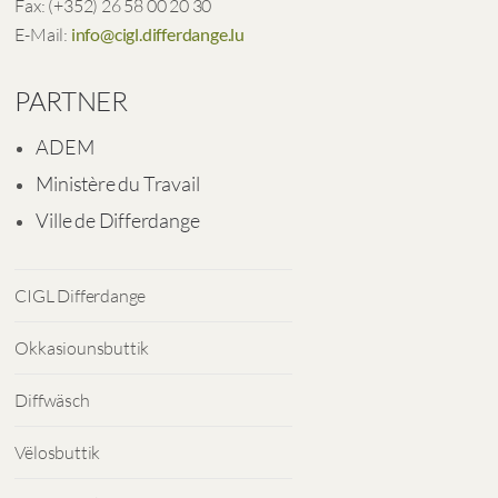
Fax: (+352) 26 58 00 20 30
E-Mail:
info@cigl.differdange.lu
PARTNER
ADEM
Ministère du Travail
Ville de Differdange
CIGL Differdange
Okkasiounsbuttik
Diffwäsch
Vëlosbuttik