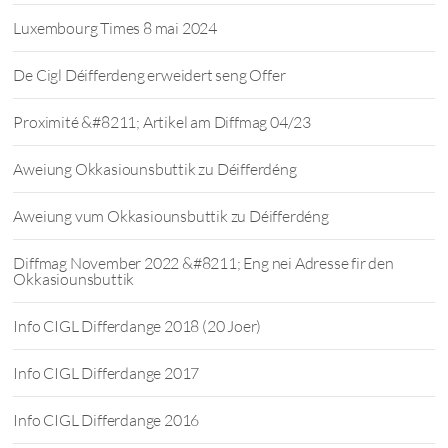
Luxembourg Times 8 mai 2024
De Cigl Déifferdeng erweidert seng Offer
Proximité &#8211; Artikel am Diffmag 04/23
Aweiung Okkasiounsbuttik zu Déifferdéng
Aweiung vum Okkasiounsbuttik zu Déifferdéng
Diffmag November 2022 &#8211; Eng nei Adresse fir den
Okkasiounsbuttik
Info CIGL Differdange 2018 (20 Joer)
Info CIGL Differdange 2017
Info CIGL Differdange 2016