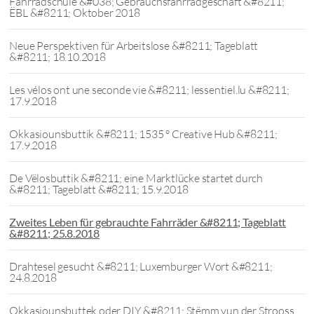
Fahrradschule &#038; Gebrauchsfahrradgeschäft &#8211;
ËBL &#8211; Oktober 2018
Neue Perspektiven für Arbeitslose &#8211; Tageblatt
&#8211; 18.10.2018
Les vélos ont une seconde vie &#8211; lessentiel.lu &#8211;
17.9.2018
Okkasiounsbuttik &#8211; 1535 ° Creative Hub &#8211;
17.9.2018
De Vëlosbuttik &#8211; eine Marktlücke startet durch
&#8211; Tageblatt &#8211; 15.9.2018
Zweites Leben für gebrauchte Fahrräder &#8211; Tageblatt
&#8211; 25.8.2018
Drahtesel gesucht &#8211; Luxemburger Wort &#8211;
24.8.2018
Okkasiounsbuttek oder DIY &#8211; Stëmm vun der Strooss