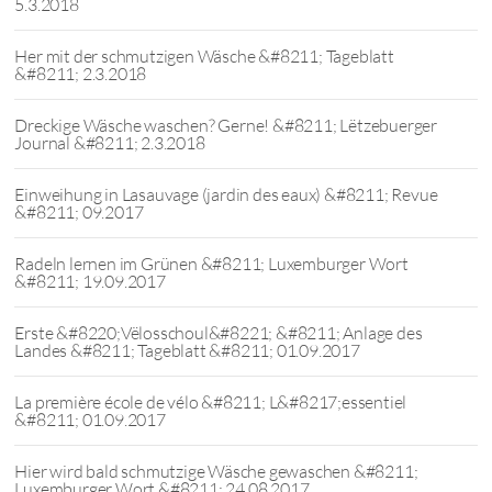
5.3.2018
Her mit der schmutzigen Wäsche &#8211; Tageblatt
&#8211; 2.3.2018
Dreckige Wäsche waschen? Gerne! &#8211; Lëtzebuerger
Journal &#8211; 2.3.2018
Einweihung in Lasauvage (jardin des eaux) &#8211; Revue
&#8211; 09.2017
Radeln lernen im Grünen &#8211; Luxemburger Wort
&#8211; 19.09.2017
Erste &#8220;Vëlosschoul&#8221; &#8211; Anlage des
Landes &#8211; Tageblatt &#8211; 01.09.2017
La première école de vélo &#8211; L&#8217;essentiel
&#8211; 01.09.2017
Hier wird bald schmutzige Wäsche gewaschen &#8211;
Luxemburger Wort &#8211; 24.08.2017