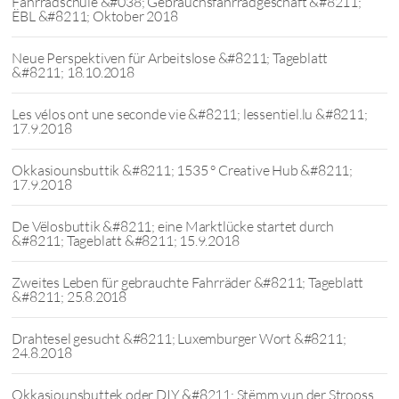
Fahrradschule &#038; Gebrauchsfahrradgeschäft &#8211;
ËBL &#8211; Oktober 2018
Neue Perspektiven für Arbeitslose &#8211; Tageblatt
&#8211; 18.10.2018
Les vélos ont une seconde vie &#8211; lessentiel.lu &#8211;
17.9.2018
Okkasiounsbuttik &#8211; 1535 ° Creative Hub &#8211;
17.9.2018
De Vëlosbuttik &#8211; eine Marktlücke startet durch
&#8211; Tageblatt &#8211; 15.9.2018
Zweites Leben für gebrauchte Fahrräder &#8211; Tageblatt
&#8211; 25.8.2018
Drahtesel gesucht &#8211; Luxemburger Wort &#8211;
24.8.2018
Okkasiounsbuttek oder DIY &#8211; Stëmm vun der Strooss