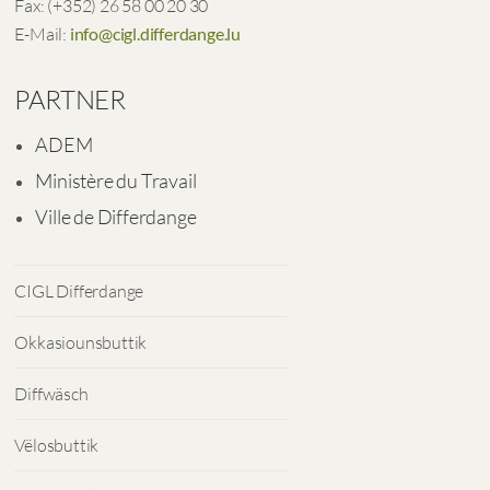
Fax: (+352) 26 58 00 20 30
E-Mail:
info@cigl.differdange.lu
PARTNER
ADEM
Ministère du Travail
Ville de Differdange
CIGL Differdange
Okkasiounsbuttik
Diffwäsch
Vëlosbuttik