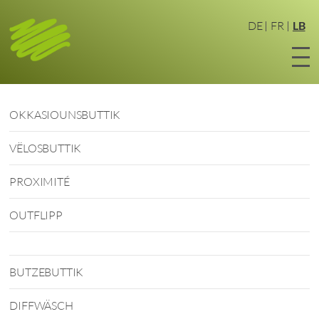
Zum
Haaptinhalt
DE
FR
LB
sprangen
OKKASIOUNSBUTTIK
VËLOSBUTTIK
PROXIMITÉ
OUTFLIPP
BUTZEBUTTIK
DIFFWÄSCH