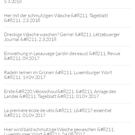
5.3.2018
Her mit der schmutzigen Wäsche &#8211; Tageblatt
&#8211; 2.3.2018
Dreckige Wäsche waschen? Gerne! &#8211; Lëtzebuerger
Journal &#8211; 2.3.2018
Einweihung in Lasauvage (jardin des eaux) &#8211; Revue
&#8211; 09.2017
Radeln lernen im Grünen &#8211; Luxemburger Wort
&#8211; 19.09.2017
Erste &#8220;Vëlosschoul&#8221; &#8211; Anlage des
Landes &#8211; Tageblatt &#8211; 01.09.2017
La première école de vélo &#8211; L&#8217;essentiel
&#8211; 01.09.2017
Hier wird bald schmutzige Wäsche gewaschen &#8211;
Luxemburger Wort &#8211; 24.08.2017