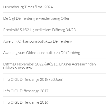
Luxembourg Times 8 mai 2024
De Cigl Déifferdeng erweidert seng Offer
Proximité &#8211; Artikel am Diffmag 04/23
Aweiung Okkasiounsbuttik zu Déifferdéng
Aweiung vum Okkasiounsbuttik zu Déifferdéng
Diffmag November 2022 &#8211; Eng nei Adresse fir den
Okkasiounsbuttik
Info CIGL Differdange 2018 (20 Joer)
Info CIGL Differdange 2017
Info CIGL Differdange 2016