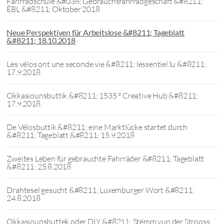
Fahrradschule &#038; Gebrauchsfahrradgeschäft &#8211;
ËBL &#8211; Oktober 2018
Neue Perspektiven für Arbeitslose &#8211; Tageblatt
&#8211; 18.10.2018
Les vélos ont une seconde vie &#8211; lessentiel.lu &#8211;
17.9.2018
Okkasiounsbuttik &#8211; 1535 ° Creative Hub &#8211;
17.9.2018
De Vëlosbuttik &#8211; eine Marktlücke startet durch
&#8211; Tageblatt &#8211; 15.9.2018
Zweites Leben für gebrauchte Fahrräder &#8211; Tageblatt
&#8211; 25.8.2018
Drahtesel gesucht &#8211; Luxemburger Wort &#8211;
24.8.2018
Okkasiounsbuttek oder DIY &#8211; Stëmm vun der Strooss