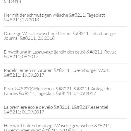
5.3.2018
Her mit der schmutzigen Wäsche &#8211; Tageblatt
&#8211; 2.3.2018
Dreckige Wäsche waschen? Gerne! &#8211; Lëtzebuerger
Journal &#8211; 2.3.2018
Einweihung in Lasauvage (jardin des eaux) &#8211; Revue
&#8211; 09.2017
Radeln lernen im Grünen &#8211; Luxemburger Wort
&#8211; 19.09.2017
Erste &#8220;Vëlosschoul&#8221; &#8211; Anlage des
Landes &#8211; Tageblatt &#8211; 01.09.2017
La première école de vélo &#8211; L&#8217;essentiel
&#8211; 01.09.2017
Hier wird bald schmutzige Wäsche gewaschen &#8211;
Luxemburger Wort &#8211; 24.08.2017