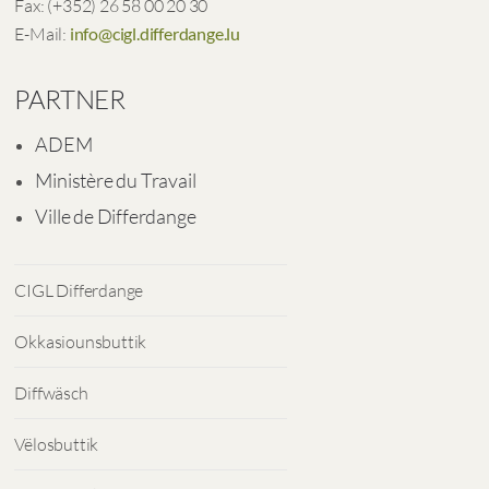
Fax: (+352) 26 58 00 20 30
E-Mail:
info@cigl.differdange.lu
PARTNER
ADEM
Ministère du Travail
Ville de Differdange
CIGL Differdange
Okkasiounsbuttik
Diffwäsch
Vëlosbuttik