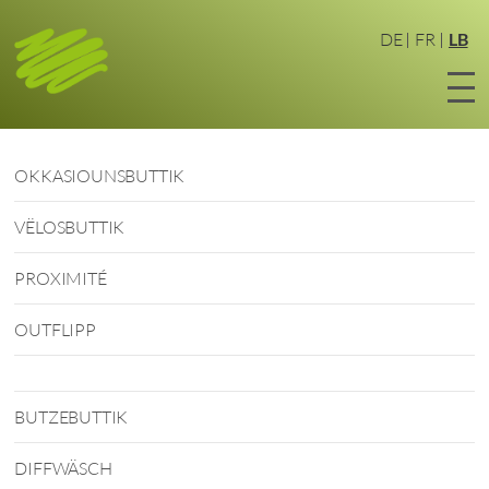
Zum
Haaptinhalt
DE
FR
LB
sprangen
OKKASIOUNSBUTTIK
VËLOSBUTTIK
PROXIMITÉ
OUTFLIPP
BUTZEBUTTIK
DIFFWÄSCH