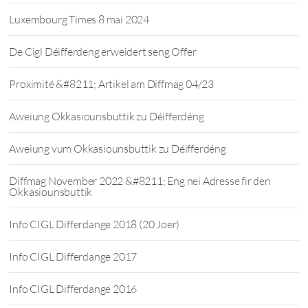
Luxembourg Times 8 mai 2024
De Cigl Déifferdeng erweidert seng Offer
Proximité &#8211; Artikel am Diffmag 04/23
Aweiung Okkasiounsbuttik zu Déifferdéng
Aweiung vum Okkasiounsbuttik zu Déifferdéng
Diffmag November 2022 &#8211; Eng nei Adresse fir den
Okkasiounsbuttik
Info CIGL Differdange 2018 (20 Joer)
Info CIGL Differdange 2017
Info CIGL Differdange 2016